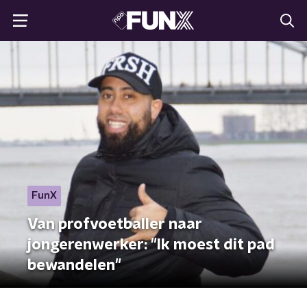
FunX
Van profvoetballer naar
jongerenwerker: "Ik moest dit pad
bewandelen"