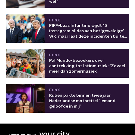
wel?
FunX
FIFA-baas Infantino wijdt 15
Instagram-slides aan het ‘geweldige’
WK, maar laat déze incidenten buiten
beeld
FunX
Pal Mundo-bezoekers over
aantrekking tot latinmuziek: "Zoveel
meer dan zomermuziek"
FunX
Ruben pakte binnen twee jaar
Nederlandse motortitel "Iemand
geloofde in mij"
your city