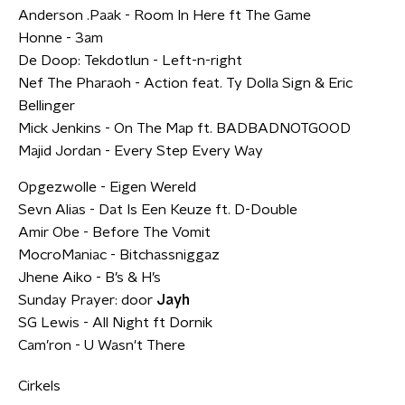
Anderson .Paak - Room In Here ft The Game
Honne - 3am
De Doop: Tekdotlun - Left-n-right
Nef The Pharaoh - Action feat. Ty Dolla Sign & Eric
Bellinger
Mick Jenkins - On The Map ft. BADBADNOTGOOD
Majid Jordan - Every Step Every Way
Opgezwolle - Eigen Wereld
Sevn Alias - Dat Is Een Keuze ft. D-Double
Amir Obe - Before The Vomit
MocroManiac - Bitchassniggaz
Jhene Aiko - B’s & H’s
Sunday Prayer: door
Jayh
SG Lewis - All Night ft Dornik
Cam’ron - U Wasn't There
Cirkels