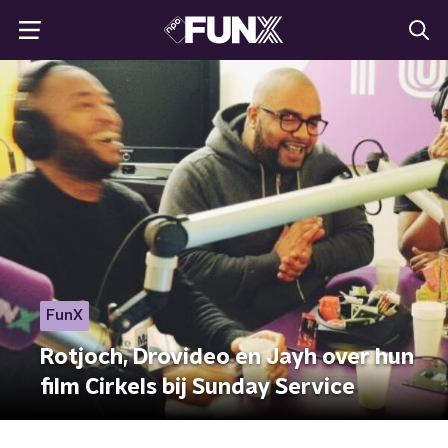
FunX
Rotjoch, Drovideo en Jayh over hun
film Cirkels bij Sunday Service