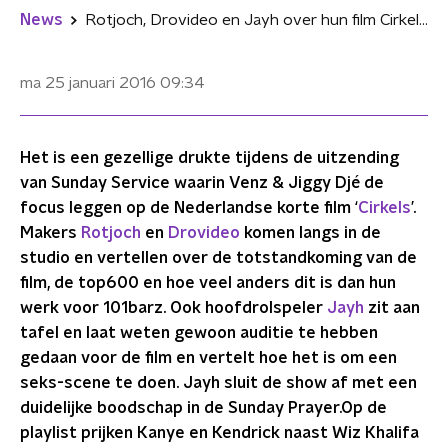
News
Rotjoch, Drovideo en Jayh over hun film Cirkels bij Sunday Service
ma 25 januari 2016
09:34
Het is een gezellige drukte tijdens de uitzending
van Sunday Service waarin Venz & Jiggy Djé de
focus leggen op de Nederlandse korte film ‘
Cirkels
’.
Makers
Rotjoch
en
Drovideo
komen langs in de
studio en vertellen over de totstandkoming van de
film, de top600 en hoe veel anders dit is dan hun
werk voor 101barz. Ook hoofdrolspeler
Jayh
zit aan
tafel en laat weten gewoon auditie te hebben
gedaan voor de film en vertelt hoe het is om een
seks-scene te doen. Jayh sluit de show af met een
duidelijke boodschap in de Sunday Prayer.Op de
playlist prijken Kanye en Kendrick naast Wiz Khalifa