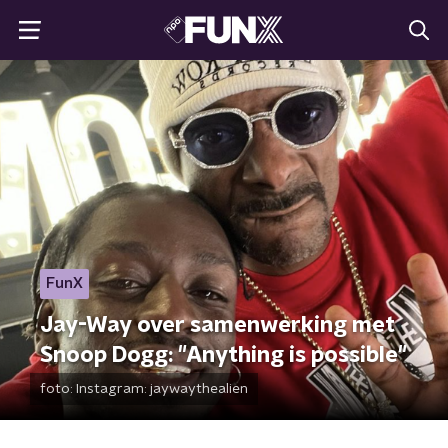
FunX
Jay-Way over samenwerking met
Snoop Dogg: "Anything is possible"
foto:
Instagram: jaywaythealien