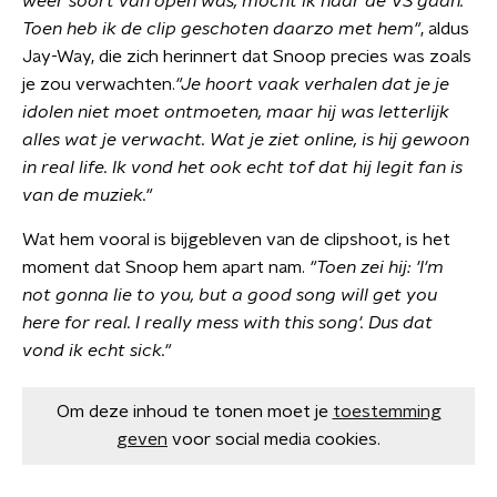
weer soort van open was, mocht ik naar de VS gaan.
Toen heb ik de clip geschoten daarzo met hem"
, aldus
Jay-Way, die zich herinnert dat Snoop precies was zoals
je zou verwachten.
"
Je hoort vaak verhalen dat je je
idolen niet moet ontmoeten, maar hij was letterlijk
alles wat je verwacht. Wat je ziet online, is hij gewoon
in real life. Ik vond het ook echt tof dat hij legit fan is
van de muziek."
Wat hem vooral is bijgebleven van de clipshoot, is het
moment dat Snoop hem apart nam.
"
Toen zei hij: 'I'm
not gonna lie to you, but a good song will get you
here for real. I really mess with this song'. Dus dat
vond ik echt sick."
Om deze inhoud te tonen moet je
toestemming
geven
voor social media cookies.