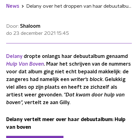
News
Delany over het droppen van haar debuutalbum: 'Het ging niet echt makkelijk'
Door:
Shaloom
do 23 december 2021
15:45
Delany
dropte onlangs haar debuutalbum genaamd
Hulp Van Boven
.
Maar het schrijven van de nummers
voor dat album ging niet echt bepaald makkelijk: de
zangeres had namelijk een
writer's block
. Gelukkig
viel alles op zijn plaats en heeft ze zichzelf als
artiest weer gevonden.
"Dat kwam door hulp van
boven"
,
vertelt ze aan Gilly.
Delany vertelt meer over haar debuutalbum: Hulp
van boven