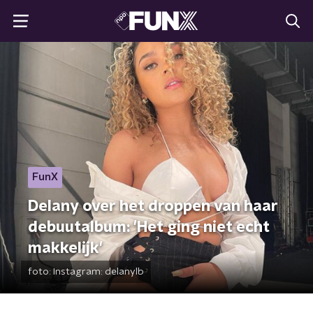
FunX
Delany over het droppen van haar
debuutalbum: 'Het ging niet echt
makkelijk'
foto:
Instagram: delanylb