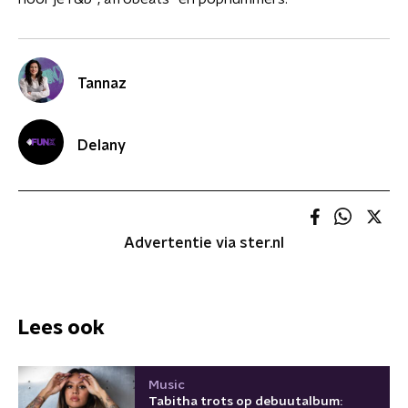
Tannaz
Delany
Advertentie via ster.nl
Lees ook
Music
Tabitha trots op debuutalbum: