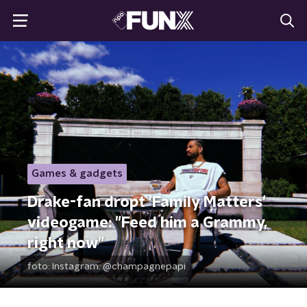
Games & gadgets
Drake-fan dropt 'Family Matters'
videogame: "Feed him a Grammy,
right now"
foto:
Instagram: @champagnepapi