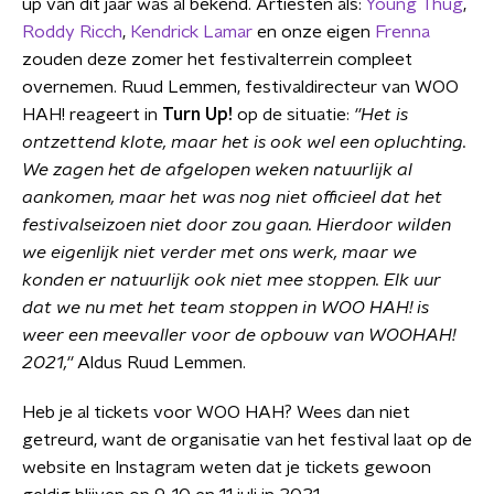
up van dit jaar was al bekend. Artiesten als:
Young Thug
,
Roddy Ricch
,
Kendrick Lamar
en onze eigen
Frenna
zouden deze zomer het festivalterrein compleet
overnemen. Ruud Lemmen, festivaldirecteur van WOO
HAH! reageert in
Turn Up!
op de situatie:
''Het is
ontzettend klote, maar het is ook wel een opluchting.
We zagen het de afgelopen weken natuurlijk al
aankomen, maar het was nog niet officieel dat het
festivalseizoen niet door zou gaan. Hierdoor wilden
we eigenlijk niet verder met ons werk, maar we
konden er natuurlijk ook niet mee stoppen. Elk uur
dat we nu met het team stoppen in WOO HAH! is
weer een meevaller voor de opbouw van WOOHAH!
2021,''
Aldus Ruud Lemmen.
Heb je al tickets voor WOO HAH? Wees dan niet
getreurd, want de organisatie van het festival laat op de
website en Instagram weten dat je tickets gewoon