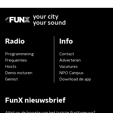
your city
your sound
Radio
Info
Programmering
Contact
Frequenties
Adverteren
Hosts
Vacatures
Demo insturen
NPO Campus
Gemist
Download de app
FunX nieuwsbrief
Altijd op de hoogte van het laatste FunX-nieuws?