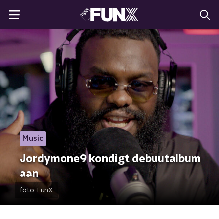
Music
Jordymone9 kondigt debuutalbum
aan
foto:
FunX