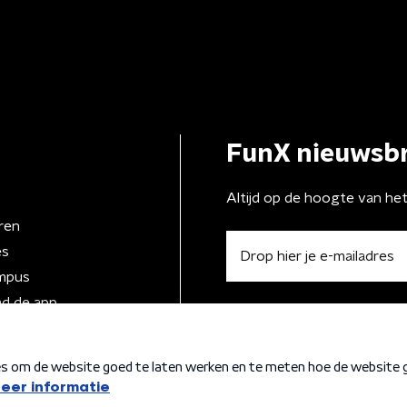
FunX nieuwsbr
Altijd op de hoogte van he
ren
es
mpus
d de app