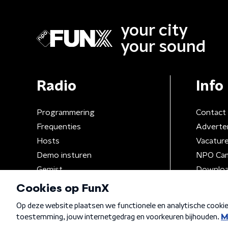
your city
your sound
Radio
Info
Programmering
Contact
Frequenties
Adverte
Hosts
Vacatur
Demo insturen
NPO Ca
Gemist
Downloa
Algemene voorwaarden
Privacybeleid