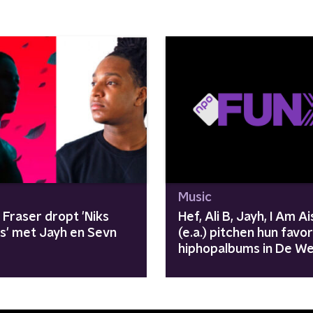
Music
 Fraser dropt 'Niks
Hef, Ali B, Jayh, I Am A
s' met Jayh en Sevn
(e.a.) pitchen hun favo
hiphopalbums in De We
Draait Door