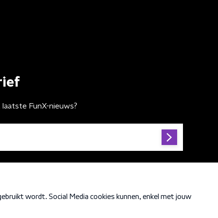
ief
t laatste FunX-nieuws?
Cookiebeleid