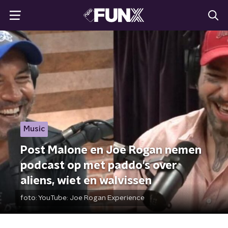
Music
Post Malone en Joe Rogan nemen
podcast op met paddo's over
aliens, wiet en walvissen
foto:
YouTube: Joe Rogan Experience