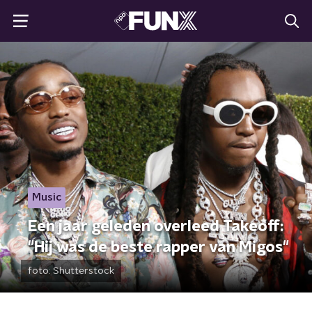
Music
Een jaar geleden overleed Takeoff:
"Hij was de beste rapper van Migos"
foto:
Shutterstock