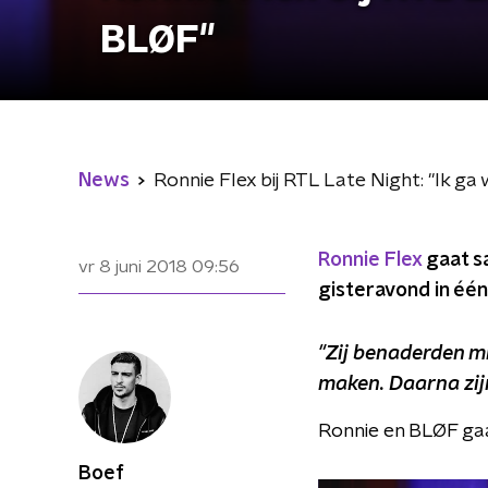
BLØF"
News
Ronnie Flex bij RTL Late Night: "Ik g
Ronnie Flex
gaat s
vr 8 juni 2018
09:56
gisteravond in één
"Zij benaderden mi
maken. Daarna zijn
Ronnie en BLØF gaa
Boef