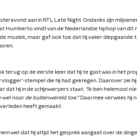
steravond aan in RTL Late Night. Ondanks zijn miljoene
wat Humberto vindt van de Nederlandse hiphop van di
 de muziek, maar gaf ook toe dat hij vaker diepgaande t
horen.
ok terug op de eerste keer dat hij te gast was in het p
vlogger'-stempel die hij had gekregen. Daarover zei hij 
aar dat hij in de schijnwerpers staat.
"Ik ben helemaal nie
e wel naar de buitenwereld toe."
Daarmee verwees hij na
et verleden heeft gemaakt.
m wel dat hij altijd het gesprek aangaat over de dingen