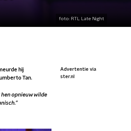
foto:
RTL Late Night
Advertentie via
imeurde hij
ster.nl
Humberto Tan.
et hen opnieuw wilde
nisch."