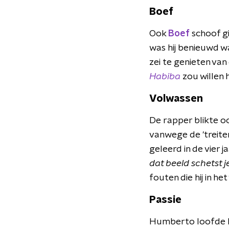
Boef
Ook
Boef
schoof gi
was hij benieuwd 
zei te genieten van
Habiba
zou willen 
Volwassen
De rapper blikte o
vanwege de 'treiter
geleerd in de vier j
dat beeld schetst j
fouten die hij in h
Passie
Humberto loofde he