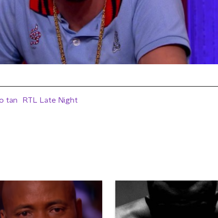
o tan
RTL Late Night