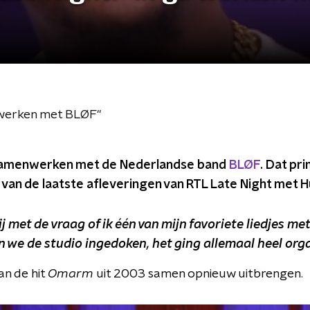
a werken met BLØF"
amenwerken met de Nederlandse band
BLØF
. Dat pr
 van de laatste afleveringen van RTL Late Night met 
j met de vraag of ik één van mijn favoriete liedjes m
 we de studio ingedoken, het ging allemaal heel orga
n de hit
Omarm
uit 2003 samen opnieuw uitbrengen.