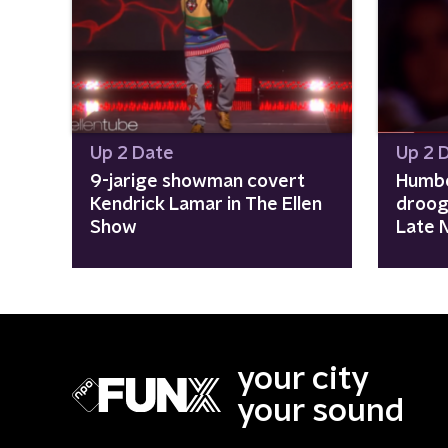
Up 2 Date
Up 2 
9-jarige showman covert
Humbe
Kendrick Lamar in The Ellen
droog 
Show
Late 
your city
your sound