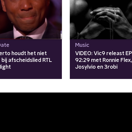
Date
Music
rto houdt het niet
VIDEO: Vic9 releast EP
bij afscheidslied RTL
92:29 met Ronnie Flex,
Night
Josylvio en 3robi