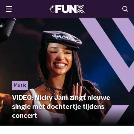
Music
VIDEO: Nicky Jam zingt nieuwe
single met dochtertje tijdens
concert