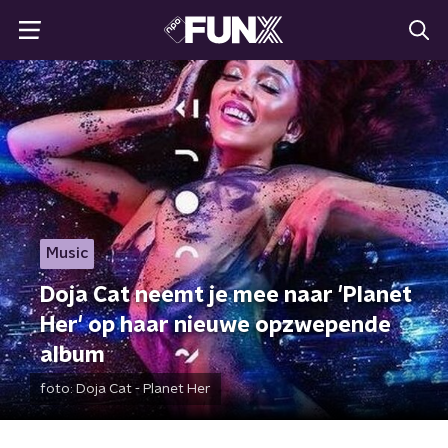
Music
Doja Cat neemt je mee naar 'Planet
Her' op haar nieuwe opzwepende
album
foto:
Doja Cat - Planet Her