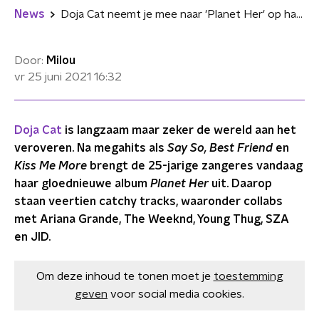
News
Doja Cat neemt je mee naar 'Planet Her' op haar nieuwe opzwepende album
Door:
Milou
vr 25 juni 2021
16:32
Doja Cat
is langzaam maar zeker de wereld aan het
veroveren. Na megahits als
Say So, Best Friend
en
Kiss Me More
brengt de 25-jarige zangeres vandaag
haar gloednieuwe album
Planet Her
uit. Daarop
staan veertien catchy tracks, waaronder collabs
met Ariana Grande, The Weeknd, Young Thug, SZA
en JID.
Om deze inhoud te tonen moet je
toestemming
geven
voor social media cookies.