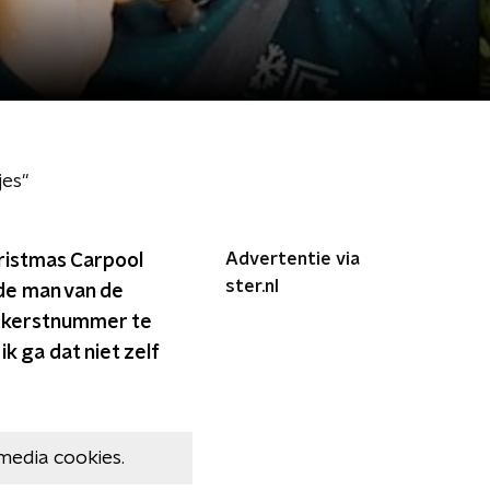
jes"
Advertentie via
hristmas Carpool
ster.nl
 de man van de
 kerstnummer te
ik ga dat niet zelf
media cookies.