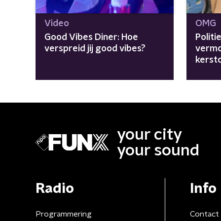
Video
OMG
Good Vibes Diner: Hoe
Politi
verspreid jij good vibes?
vermo
kerst
your city
your sound
Radio
Info
Programmering
Contact