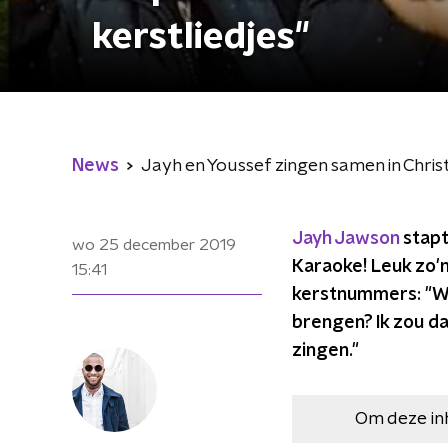
kerstliedjes"
News
Jayh en Youssef zingen samen in Christ
Jayh Jawson
stapt
wo 25 december 2019
Karaoke! Leuk zo'n
15:41
kerstnummers: "W
brengen? Ik zou dat
zingen."
Om deze in