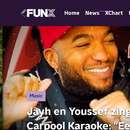
Home
News
XChart
Music
Jayh en Youssef zin
Carpool Karaoke: "Eer