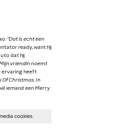
ao:
"Dat is echt een
ntator ready, want hij
uto dat hij
. Mijn vriendin noemt
 ervaring heeft
s Of Christmas
. In
 wil iemand een
Merry
media cookies.