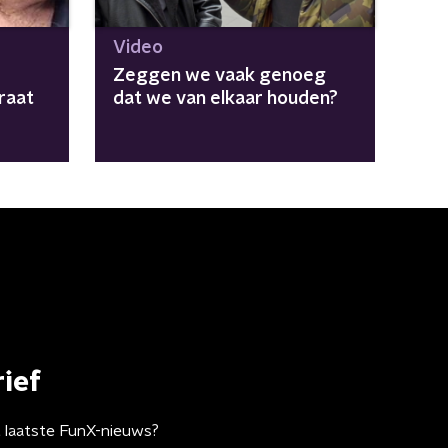
Video
Zeggen we vaak genoeg
raat
dat we van elkaar houden?
ief
t laatste FunX-nieuws?