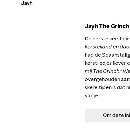
Jayh
Jayh The Grinch
De eerste kerst di
kersteiland en daar
had de Spaanstalige 
kerstliedjes liever
mij The Grinch."
Wat
overgehouden aan 
skere tijden is dat
van je.
Om deze in