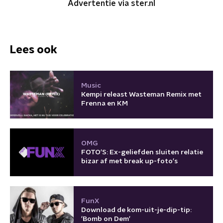
Advertentie via ster.nl
Lees ook
Music
Kempi releast Wasteman Remix met
Frenna en KM
OMG
FOTO'S: Ex-geliefden sluiten relatie
bizar af met break up-foto's
FunX
Download de kom-uit-je-dip-tip:
'Bomb on Dem'