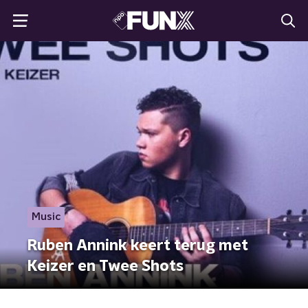
Music
Ruben Annink keert terug met
Keizer en Twee Shots