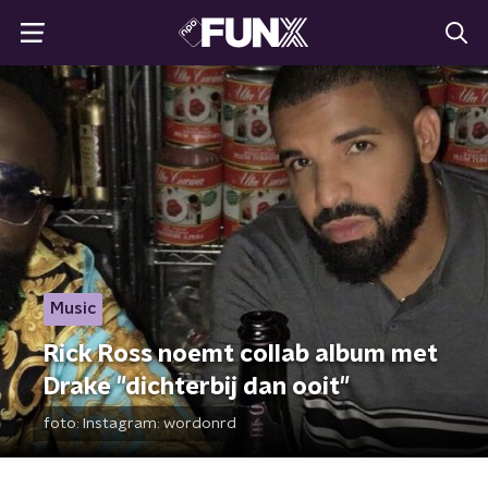
Music
Rick Ross noemt collab album met
Drake "dichterbij dan ooit"
foto:
Instagram: wordonrd