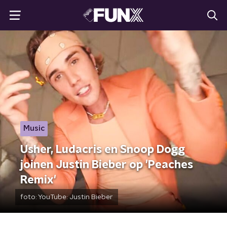
Music
Usher, Ludacris en Snoop Dogg
joinen Justin Bieber op 'Peaches
Remix'
foto:
YouTube: Justin Bieber