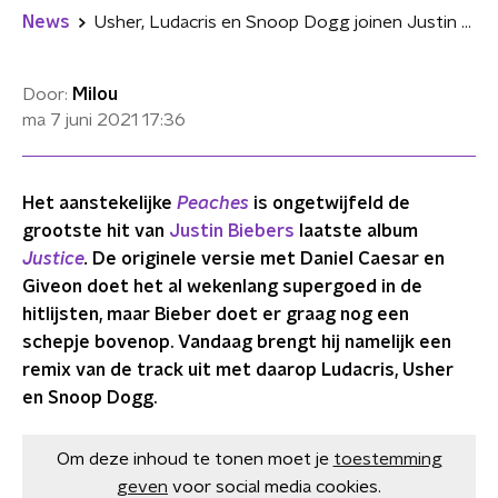
News
Usher, Ludacris en Snoop Dogg joinen Justin Bieber op 'Peaches Remix'
Door:
Milou
ma 7 juni 2021
17:36
Het aanstekelijk
e
Peaches
is ongetwijfeld de
grootste hit van
Justin Biebers
laatste album
Justice
.
De originele versie met Daniel
Caesar en
Giveon doet het al wekenlang supergoed in de
hitlijsten, maar Bieber doet er graag nog een
schepje bovenop. Vandaag brengt hij namelijk een
remix van de track uit met daarop Ludacris, Usher
en Snoop Dogg.
Om deze inhoud te tonen moet je
toestemming
geven
voor social media cookies.