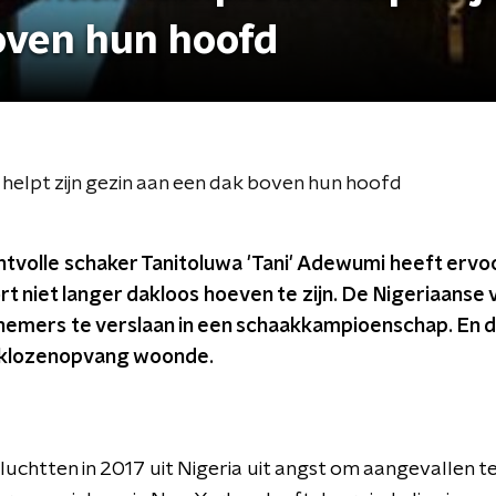
oven hun hoofd
helpt zijn gezin aan een dak boven hun hoofd
ntvolle schaker Tanitoluwa 'Tani' Adewumi heeft ervoo
ort niet langer dakloos hoeven te zijn. De Nigeriaanse 
nemers te verslaan in een schaakkampioenschap. En da
 daklozenopvang woonde.
e vluchtten in 2017 uit Nigeria uit angst om aangevallen