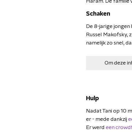
Haram. De familie v
Schaken
De 8-jarige jongen 
Russel Makofsky, za
namelijk zo snel, da
Om deze in
Hulp
Nadat Tani op 10 
er - mede dankzij
e
Er werd
een crowdf