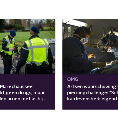
OMG
: Marechaussee
Artsen waarschuwing 
kt geen drugs, maar
piercingchallenge: "S
en urnen met as bij
kan levensbedreigend z
controle