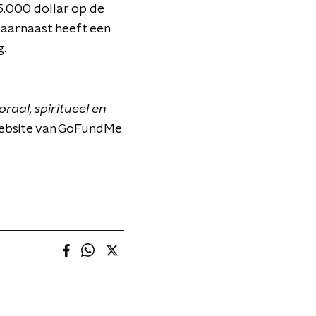
5.000 dollar op de
Daarnaast heeft een
g.
raal, spiritueel en
website van GoFundMe.