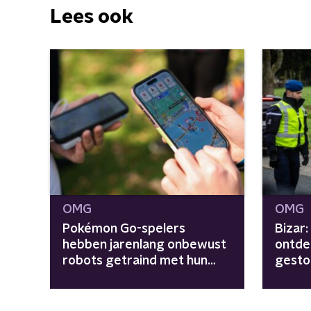
Lees ook
OMG
OMG
Pokémon Go-spelers
Bizar
hebben jarenlang onbewust
ontde
robots getraind met hun
gestol
data
grens