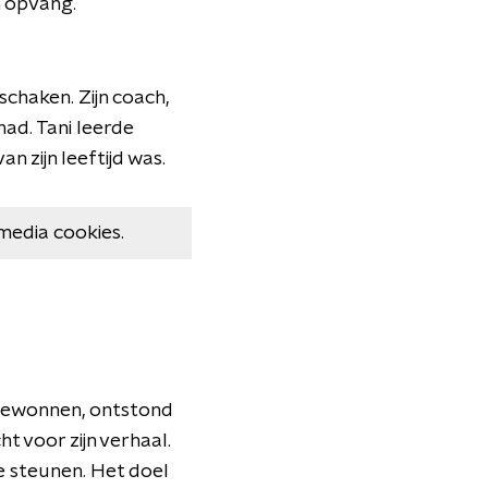
n opvang.
schaken. Zijn coach,
had. Tani leerde
n zijn leeftijd was.
media cookies.
 gewonnen, ontstond
t voor zijn verhaal.
te steunen. Het doel