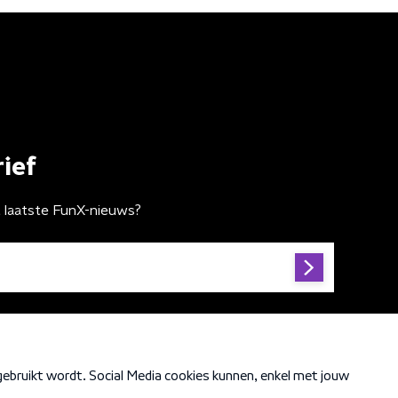
ief
t laatste FunX-nieuws?