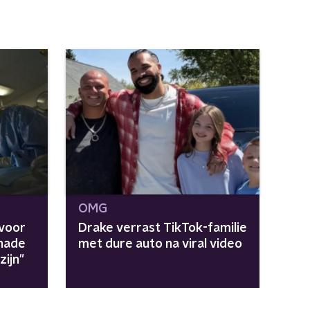
OMG
voor
Drake verrast TikTok-familie
chade
met dure auto na viral video
ijn"