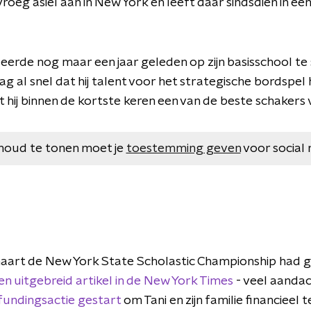
roeg asiel aan in New York en leeft daar sindsdien in ee
leerde nog maar een jaar geleden op zijn basisschool te 
g al snel dat hij talent voor het strategische bordspel 
t hij binnen de kortste keren een van de beste schakers va
houd te tonen moet je
toestemming geven
voor social 
maart de New York State Scholastic Championship had
en uitgebreid artikel in de New York Times
- veel aandach
undingsactie gestart
om Tani en zijn familie financieel 