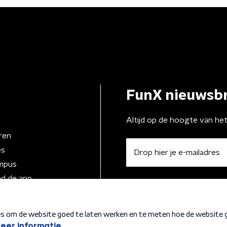
FunX nieuwsbr
Altijd op de hoogte van he
ren
es
mpus
d de app