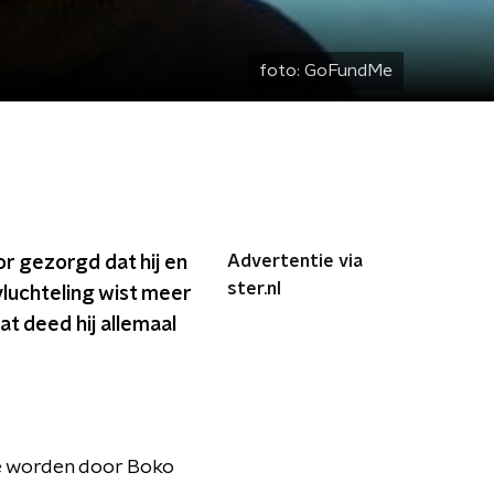
foto:
GoFundMe
Advertentie via
r gezorgd dat hij en
ster.nl
vluchteling wist meer
t deed hij allemaal
 te worden door Boko