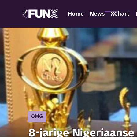
Home
News
XChart
OMG
8-jarige Nigeriaanse