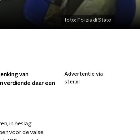
foto:
Polizia di Stato
Advertentie via
denking van
ster.nl
n verdiende daar een
ten, in beslag
ben voor de valse