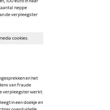
t, 100 euro in haar
r aantal neppe
van de verpleegster
media cookies.
ongesprekken en het
dens van fraude
e verpleegster werkt.
 leegt in een doekje en
chter overduidelijk