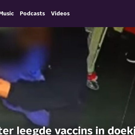
Music
Podcasts
Videos
ter leegde vaccins in doekj