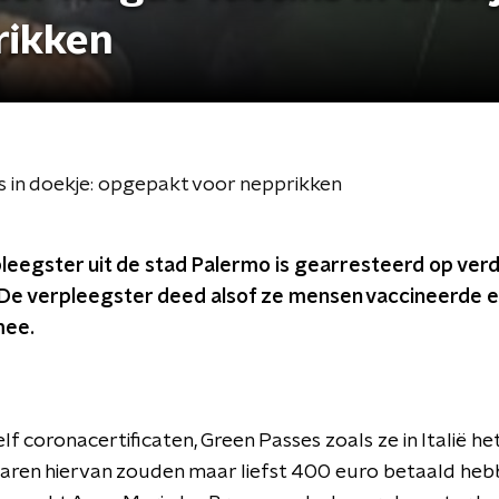
rikken
s in doekje: opgepakt voor nepprikken
pleegster uit de stad Palermo is gearresteerd op ver
 De verpleegster deed alsof ze mensen vaccineerde e
mee.
 elf coronacertificaten, Green Passes zoals ze in Italië he
ren hiervan zouden maar liefst 400 euro betaald heb