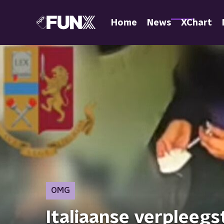
Home
News
XChart
OMG
Italiaanse verpleegs