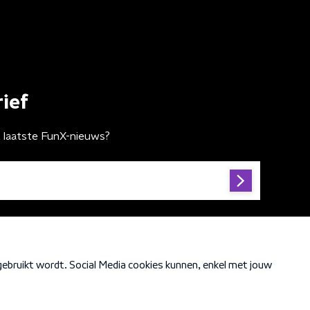
ief
t laatste FunX-nieuws?
Cookiebeleid