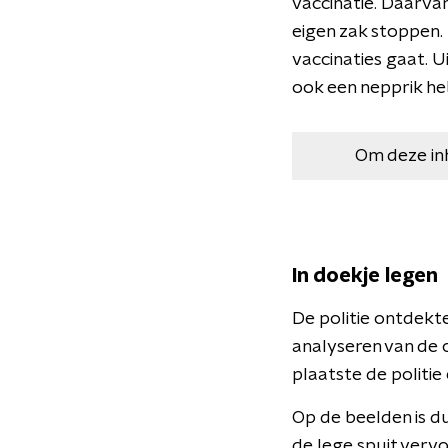
vaccinatie. Daarva
eigen zak stoppen.
vaccinaties gaat. U
ook een nepprik h
Om deze in
In doekje legen
De politie ontdekte
analyseren van de
plaatste de politi
Op de beelden is du
de lege spuit vervo