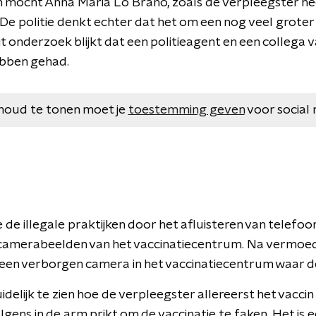
n mocht Anna Maria Lo Brano, zoals de verpleegster hee
 De politie denkt echter dat het om een nog veel grote
it onderzoek blijkt dat een politieagent en een collega 
ebben gehad.
houd te tonen moet je
toestemming geven
voor social 
 de illegale praktijken door het afluisteren van telefo
 camerabeelden van het vaccinatiecentrum. Na vermoe
e een verborgen camera in het vaccinatiecentrum waar d
idelijk te zien hoe de verpleegster allereerst het vaccin
lgens in de arm prikt om de vaccinatie te faken. Het is e