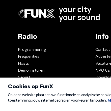
your city
your sound
Radio
Info
Programmering
Contact
Frequenties
Adverte
Hosts
Vacatur
Demo insturen
NPO Ca
Gemist
Downloa
Algemene voorwaarden
Privacybeleid