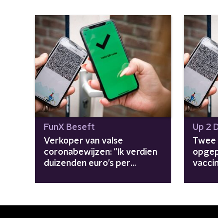
FunX Beseft
Up 2 
Verkoper van valse
Twee 
coronabewijzen: "Ik verdien
opgep
duizenden euro's per
vacci
maand"