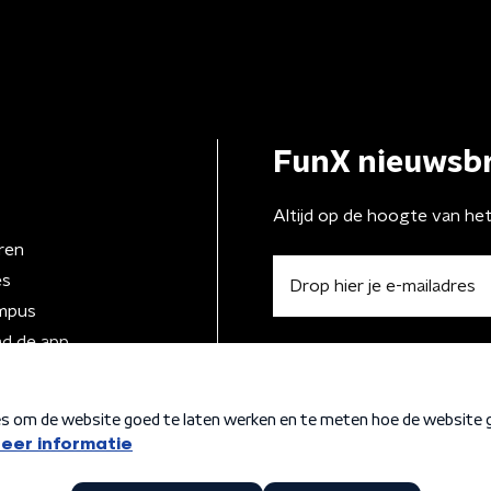
FunX nieuwsbr
Altijd op de hoogte van he
ren
es
mpus
d de app