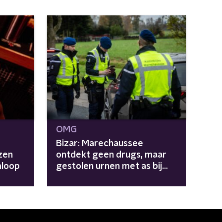
OMG
Bizar: Marechaussee
zen
ontdekt geen drugs, maar
mloop
gestolen urnen met as bij
grenscontrole