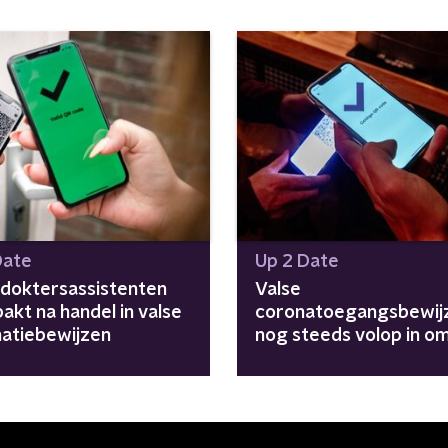
Date
Up 2 Date
doktersassistenten
Valse
akt na handel in valse
coronatoegangsbewij
natiebewijzen
nog steeds volop in o