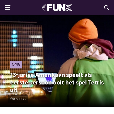
OMG
13-jarige Amerikaan speelt als
eerste persoon ooit het spel Tetris
uit
foto:
EPA