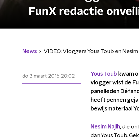
FunX redactie onveil
News
VIDEO: Vloggers Yous Toub en Nesim 
Yous Toub
kwam onl
do 3 maart 2016
20:02
vlogger wist de Fu
panelleden Défano
heeft pennen geja
bewijsmateriaal Yo
Nesim Najih
, die o
dan Yous Toub. Gekl