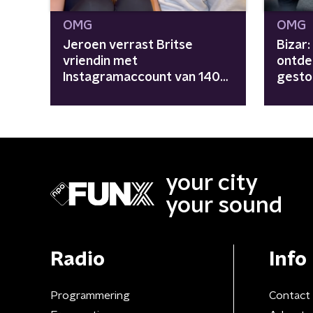
OMG
OMG
Jeroen verrast Britse
Bizar
vriendin met
ontde
Instagramaccount van 140K
gestol
volgers, en haar reactie is
grens
goud
your city
your sound
Radio
Info
Programmering
Contact