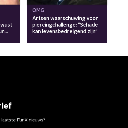
OMG
Artsen waarschuwing voor
ewust
piercingchallenge: "Schade
un
kan levensbedreigend zijn"
ief
t laatste FunX-nieuws?