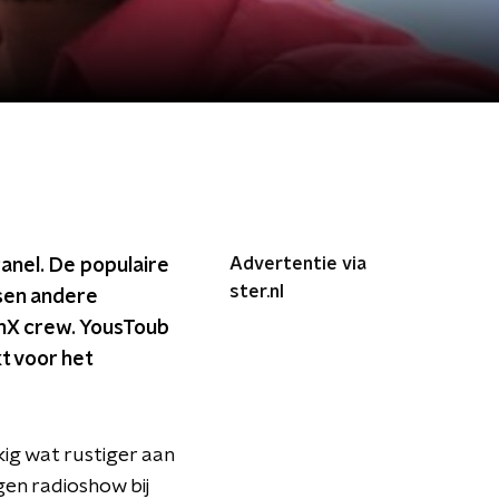
Advertentie via
anel. De populaire
ster.nl
ssen andere
unX crew. YousToub
t voor het
kig wat rustiger aan
gen radioshow bij