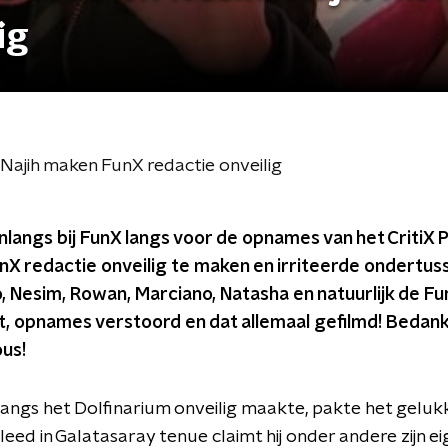
ig
Najih maken FunX redactie onveilig
angs bij FunX langs voor de opnames van het CritiX P
nX redactie onveilig te maken en irriteerde ondertu
, Nesim, Rowan, Marciano, Natasha en natuurlijk de F
t, opnames verstoord en dat allemaal gefilmd! Bedank
us!
nlangs het Dolfinarium onveilig maakte, pakte het geluk
eed in Galatasaray tenue claimt hij onder andere zijn ei