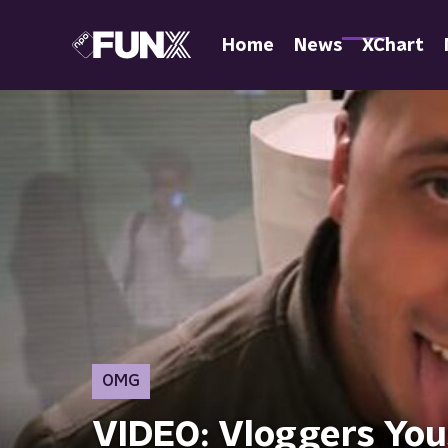
Home
News
XChart
OMG
VIDEO: Vloggers You