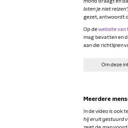
mond draagt en da
laten je niet reizen"
gezet, antwoordt 
Op de
website van 
mag bevatten en da
aan die richtlijnen 
Om deze in
Meerdere mensen
In de video is ook 
hij eruit gestuurd
zegt de man voorda