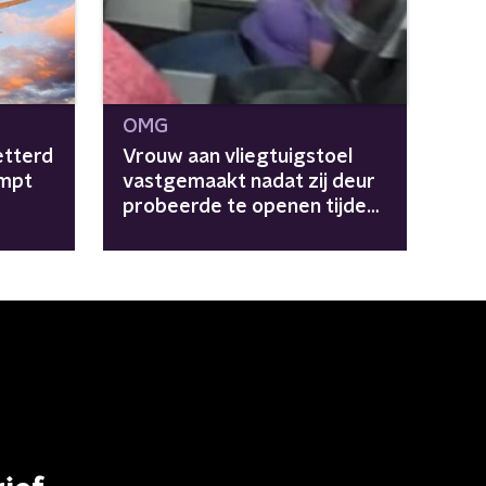
OMG
etterd
Vrouw aan vliegtuigstoel
umpt
vastgemaakt nadat zij deur
probeerde te openen tijdens
vlucht