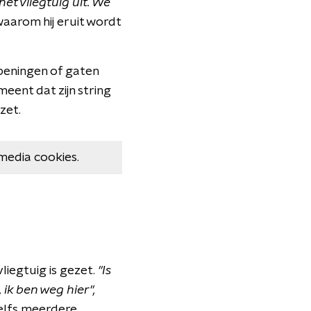
het vliegtuig uit. We
arom hij eruit wordt
peningen of gaten
ent dat zijn string
zet.
media cookies.
liegtuig is gezet.
"Is
ik ben weg hier",
zelfs meerdere