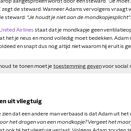
arop aangesproken wordt door een steward.
"Je moet 
,
zegt de steward. Wanneer Adams vervolgens vraagt wa
de steward:
"Je houdt je niet aan de mondkapjesplicht".
United Airlines
staat dat je mondkapje geen ventilatieo
t het je neus en mond volledig moet bedekken. Adam me
voldeed en snapt dus nog altijd niet waarom hij eruit is ge
houd te tonen moet je
toestemming geven
voor social 
 uit vliegtuig
te zien dat een andere man verbaasd is dat Adam uit het v
 voor het dragen van een mondkapje? Vergeet het maar, 
t ook hij het vliegtuig verlaat. Volgens Adam zouden 