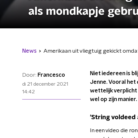
als mondkapje gebru
News
Amerikaan uit vliegtuig gekickt omdat
Niet iedereen is b
Door:
Francesco
Jenne. Vooral het 
di 21 december 2021
wettelijk verplicht
14:42
wel op zijn manier.
'String voldeed 
In een video die ro