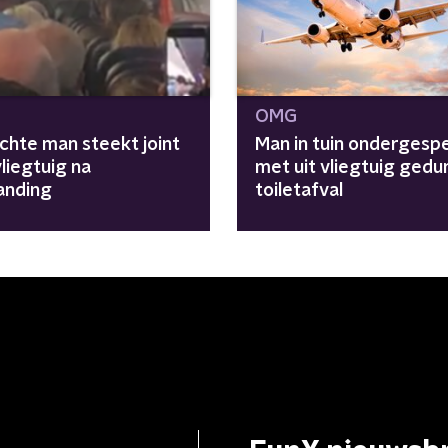
OMG
chte man steekt joint
Man in tuin ondergesp
vliegtuig na
met uit vliegtuig ged
anding
toiletafval