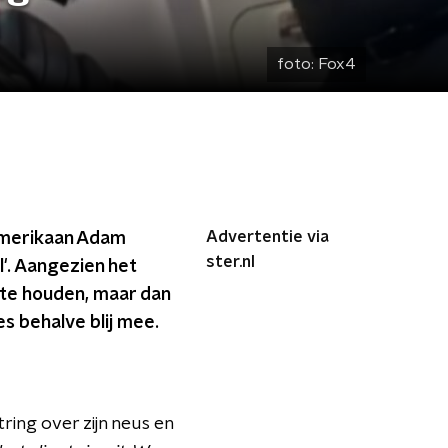
foto:
Fox4
Advertentie via
 Amerikaan Adam
ster.nl
l'. Aangezien het
t te houden, maar dan
es behalve blij mee.
ring over zijn neus en