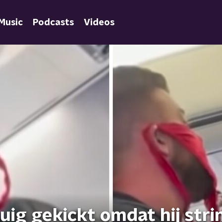
Music
Podcasts
Videos
uig gekickt omdat hij stri