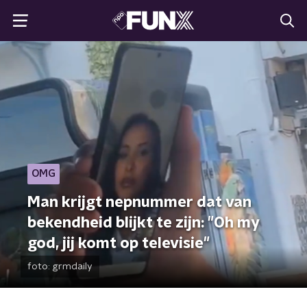
OMG
Man krijgt nepnummer dat van
bekendheid blijkt te zijn: "Oh my
god, jij komt op televisie"
foto:
grmdaily