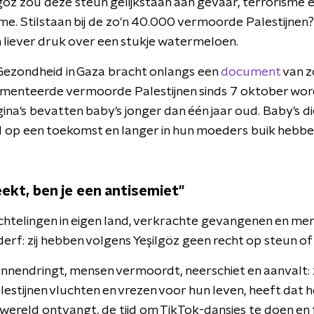
göz zou deze steun gelijkstaan aan gevaar, terrorisme en
sme. Stilstaan bij de zo'n 40.000 vermoorde Palestijnen? 
h liever druk over een stukje watermeloen.
 Gezondheid in Gaza bracht onlangs een
document
van zo
umenteerde vermoorde Palestijnen sinds 7 oktober wo
ina's bevatten baby's jonger dan één jaar oud. Baby's die
 op een toekomst en langer in hun moeders buik hebbe
reekt, ben je een antisemiet"
htelingen in eigen land, verkrachte gevangenen en mens
rderf: zij hebben volgens Yeşilgöz geen recht op steun of
innendringt, mensen vermoordt, neerschiet en aanvalt: zij
alestijnen vluchten en vrezen voor hun leven, heeft dat h
wereld ontvangt, de tijd om TikTok-dansjes te doen en 