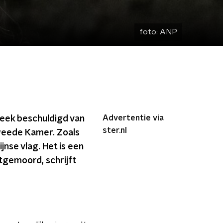
foto:
ANP
Advertentie via
week beschuldigd van
ster.nl
Tweede Kamer. Zoals
nse vlag. Het is een
itgemoord, schrijft