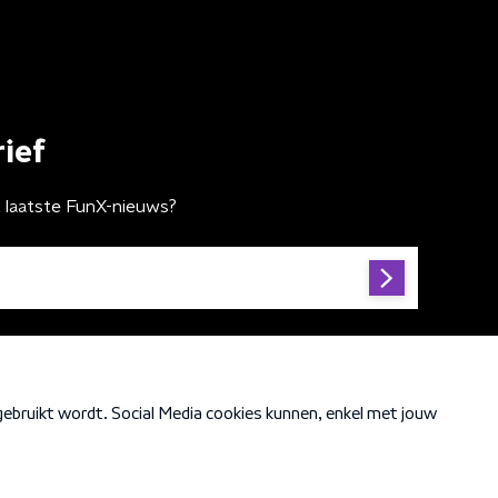
ief
t laatste FunX-nieuws?
Cookiebeleid