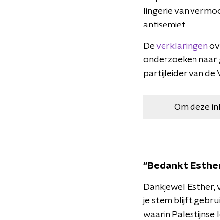
lingerie van vermoo
antisemiet.
De
verklaringen
ove
onderzoeken naar 
partijleider van de 
Om deze in
"Bedankt Esthe
Dankjewel Esther, v
je stem blijft gebr
waarin Palestijnse 