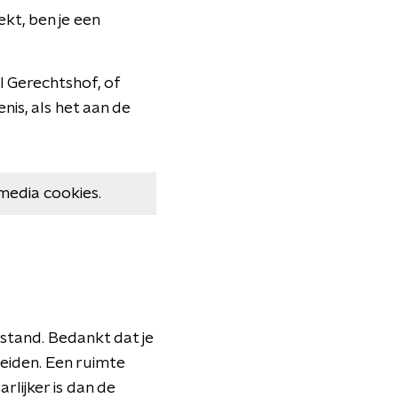
ekt, ben je een
l Gerechtshof, of
nis, als het aan de
media cookies.
rstand. Bedankt dat je
leiden. Een ruimte
lijker is dan de