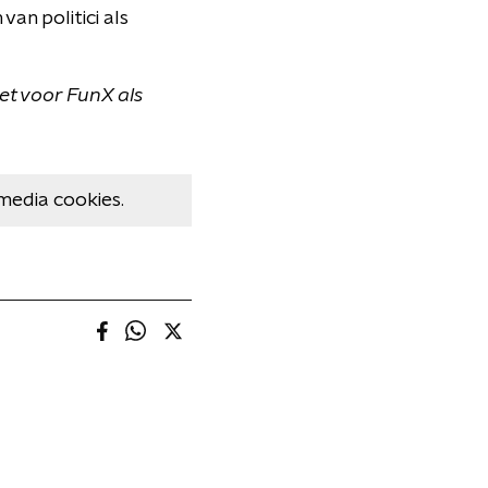
an politici als
iet voor FunX als
media cookies.