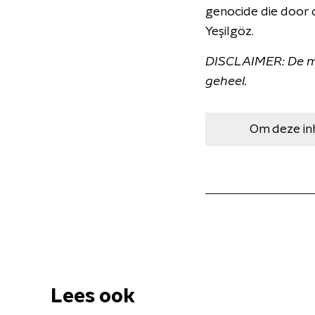
genocide die door d
Yeşilgöz.
DISCLAIMER: De meni
geheel.
Om deze in
Lees ook