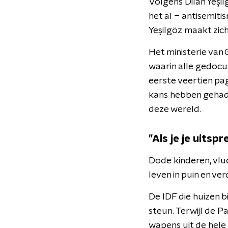
Volgens Dilan Yeşil
het al – antisemiti
Yeşilgöz maakt zic
Het ministerie van
waarin alle gedoc
eerste veertien pag
kans hebben gehad
deze wereld.
"Als je je uitsp
Dode kinderen, vluc
leven in puin en ve
De IDF die huizen b
steun. Terwijl de P
wapens uit de hele 