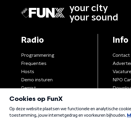
your city
your sound
Radio
Info
Programmering
Contact
Frequenties
Adverte
Hosts
Vacatur
Demo insturen
NPO Ca
Gemist
Downloa
Algemene voorwaarden
Privacybeleid