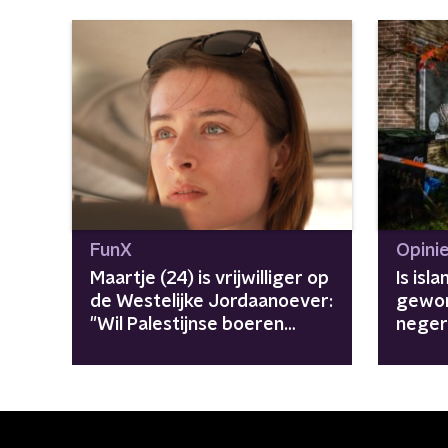
FunX
Opini
Maartje (24) is vrijwilliger op
Is isl
de Westelijke Jordaanoever:
gewor
"Wil Palestijnse boeren
neger
beschermen"