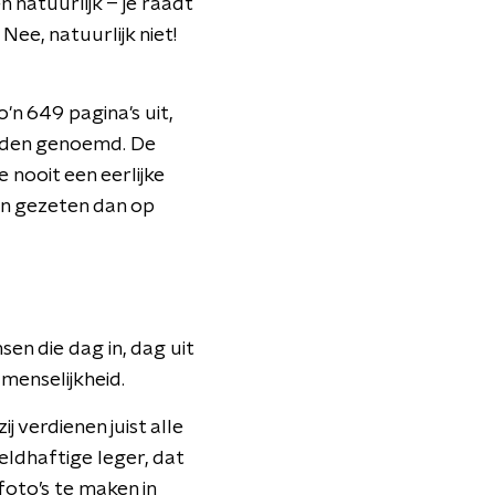
 natuurlijk – je raadt
Nee, natuurlijk niet!
'n 649 pagina's uit,
rden genoemd. De
 nooit een eerlijke
n gezeten dan op
en die dag in, dag uit
 menselijkheid.
 verdienen juist alle
eldhaftige leger, dat
foto’s te maken in