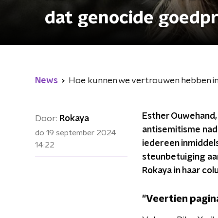
dat genocide goedpr
News
Hoe kunnen we vertrouwen hebben in
Esther Ouwehand, p
Door:
Rokaya
antisemitisme nad
do 19 september 2024
iedereen inmiddels
14:22
steunbetuiging aan
Rokaya in haar col
"Veertien pagin