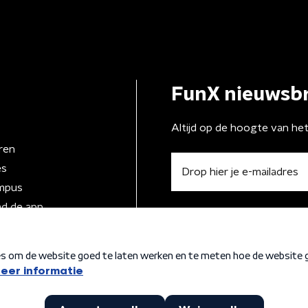
FunX nieuwsbr
Altijd op de hoogte van he
ren
es
mpus
d de app