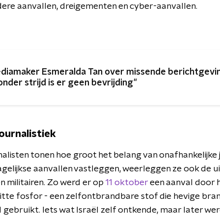
ere aanvallen, dreigementen en cyber-aanvallen.
diamaker Esmeralda Tan over missende berichtgeving
onder strijd is er geen bevrijding"
ournalistiek
nalisten tonen hoe groot het belang van onafhankelijke j
 dagelijkse aanvallen vastleggen, weerleggen ze ook de 
 en militairen. Zo werd er op
11 oktober
een aanval door h
itte fosfor - een zelfontbrandbare stof die hevige b
 gebruikt. Iets wat Israël zelf ontkende, maar later we