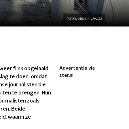
foto:
Bisan Owda
Advertentie via
eer flink opgelaaid.
ster.nl
rslag te doen, omdat
nse journalisten die
uiten te brengen. Hun
ournalisten zoals
eren. Beide
d, waarin ze