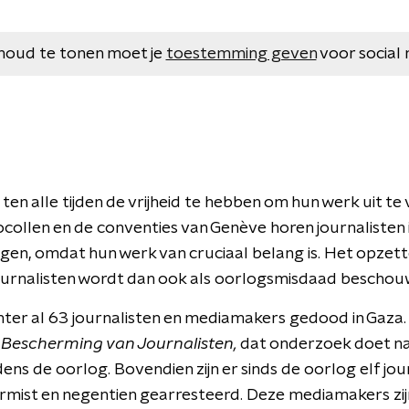
houd te tonen moet je
toestemming geven
voor social 
ten alle tijden de vrijheid te hebben om hun werk uit te
ocollen en de conventies van Genève horen journalisten 
gen, omdat hun werk van cruciaal belang is. Het opzett
ournalisten wordt dan ook als oorlogsmisdaad beschou
chter al 63 journalisten en mediamakers gedood in Gaza. D
 Bescherming van Journalisten,
dat onderzoek doet naa
ens de oorlog. Bovendien zijn er sinds de oorlog elf jo
vermist en negentien gearresteerd. Deze mediamakers zij