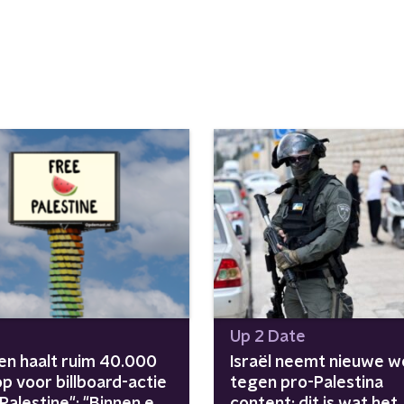
Up 2 Date
ien haalt ruim 40.000
Israël neemt nieuwe w
p voor billboard-actie
tegen pro-Palestina
Palestine": "Binnen een
content: dit is wat het