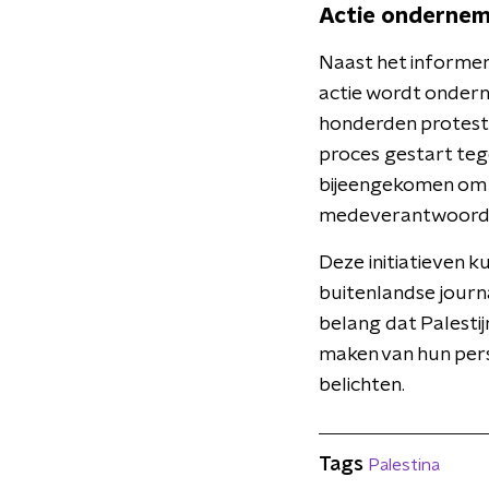
Actie onderne
Naast het informer
actie wordt ondern
honderden protesten
proces gestart teg
bijeengekomen om 
medeverantwoordel
Deze initiatieven k
buitenlandse journ
belang dat Palesti
maken van hun pers
belichten.
Tags
Palestina