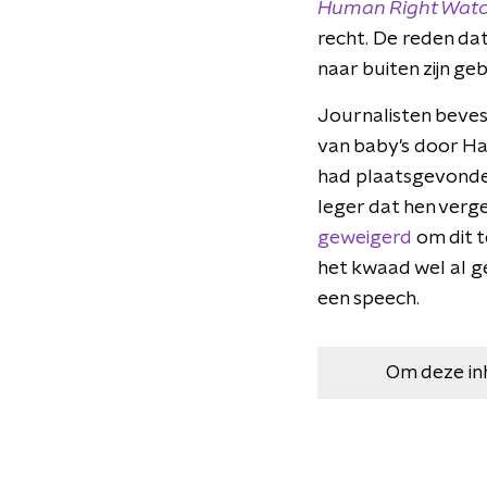
Human Right Wat
recht. De reden dat
naar buiten zijn ge
Journalisten beves
van baby's door Ha
had plaatsgevonden
leger dat hen verge
geweigerd
om dit t
het kwaad wel al g
een speech.
Om deze in