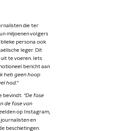
nalisten die ter
un miljoenen volgers
publieke persona ook
ëlische leger. Dit
it te voeren. Iets
motioneel bericht aan
Ik heb geen hoop
el had."
ie bevindt.
“De fase
en de fase van
eelden op Instagram,
 journalisten en
de beschietingen.