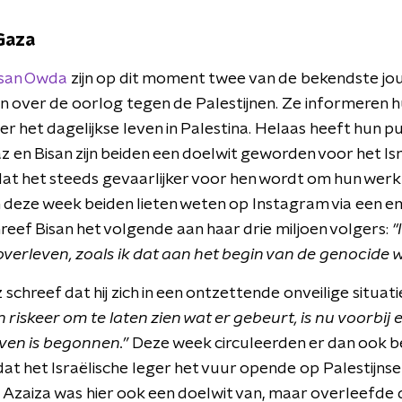
Gaza
isan Owda
zijn op dit moment twee van de bekendste jour
n over de oorlog tegen de Palestijnen. Ze informeren h
r het dagelijkse leven in Palestina. Helaas heeft hun 
z en Bisan zijn beiden een doelwit geworden voor het Isra
at het steeds gevaarlijker voor hen wordt om hun werk u
n deze week beiden lieten weten op Instagram via een e
reef Bisan het volgende aan haar drie miljoen volgers:
"
 overleven, zoals ik dat aan het begin van de genocide w
schreef dat hij zich in een ontzettende onveilige situat
n riskeer om te laten zien wat er gebeurt, is nu voorbij 
ven is begonnen.”
Deze week circuleerden er dan ook b
dat het Israëlische leger het vuur opende op Palestijnse
Azaiza was hier ook een doelwit van, maar overleefde 