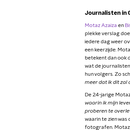
Journalisten in 
Motaz Azaiza
en
B
plekke verslag doe
iedere dag weer ove
een keerzijde: Mota
betekent dan ook d
wat de journaliste
hun volgers. Zo sch
meer dat ik dit zal
De 24-jarige Motaz 
waarin ik mijn leve
proberen te overle
waarin te zien was 
fotografen. Motaz 