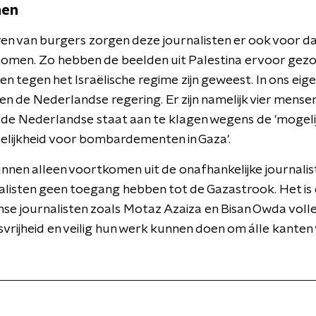
men
en van burgers zorgen deze journalisten er ook voor da
omen. Zo hebben de beelden uit Palestina ervoor gezo
 tegen het Israëlische regime zijn geweest. In ons eigen
en de Nederlandse regering. Er zijn namelijk vier mens
de Nederlandse staat aan te klagen wegens de 'mogeli
ijkheid voor bombardementen in Gaza'.
unnen alleen voortkomen uit de onafhankelijke journali
alisten geen toegang hebben tot de Gazastrook. Het i
jnse journalisten zoals Motaz Azaiza en Bisan Owda vol
vrijheid en veilig hun werk kunnen doen om álle kanten