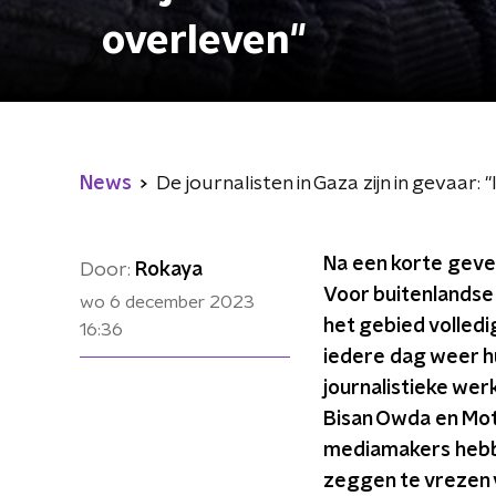
overleven"
News
De journalisten in Gaza zijn in gevaar: 
Na een korte geve
Door:
Rokaya
Voor buitenlandse 
wo 6 december 2023
het gebied volledig
16:36
iedere dag weer hu
journalistieke wer
Bisan Owda en Mota
mediamakers hebbe
zeggen te vrezen 