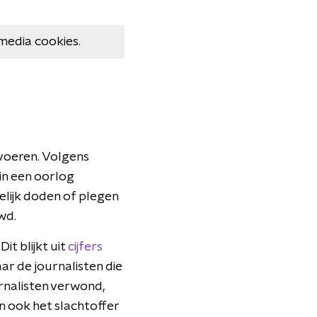
media cookies.
 voeren. Volgens
in een oorlog
elijk doden of plegen
wd.
it blijkt uit
cijfers
r de journalisten die
urnalisten verwond,
n ook het slachtoffer