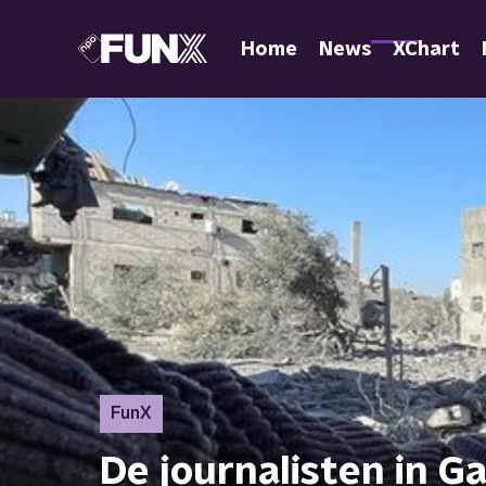
Home
News
XChart
FunX
De journalisten in Gaz