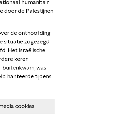
ationaal humanitair
ie door de Palestijnen
 over de onthoofding
de situatie zogezegd
. Het Israëlische
erdere keren
ar buitenkwam, was
eld hanteerde tijdens
media cookies.