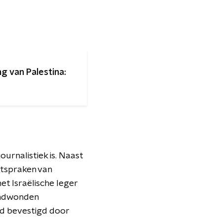
 van Palestina:
ournalistiek is. Naast
uitspraken van
et Israëlische leger
randwonden
rd bevestigd door