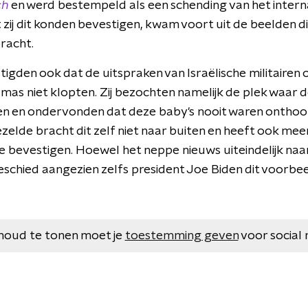
ch
en werd bestempeld als een schending van het intern
 zij dit konden bevestigen, kwam voort uit de beelden d
bracht.
tigden ook dat de uitspraken van Israëlische militairen
mas niet klopten. Zij bezochten namelijk de plek waar 
 en ondervonden dat deze baby's nooit waren onthoofd
zelde bracht dit zelf niet naar buiten en heeft ook me
e bevestigen. Hoewel het neppe nieuws uiteindelijk na
eschied aangezien zelfs president Joe Biden dit voorbe
houd te tonen moet je
toestemming geven
voor social 