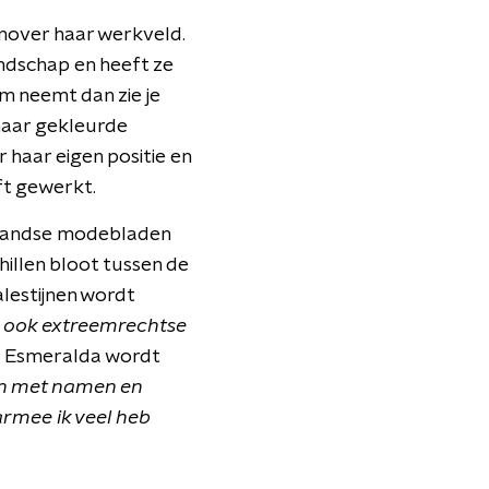
genover haar werkveld.
andschap en heeft ze
am neemt dan zie je
 haar gekleurde
 haar eigen positie en
ft gewerkt.
rlandse modebladen
illen bloot tussen de
lestijnen wordt
en ook extreemrechtse
 Esmeralda wordt
en met namen en
rmee ik veel heb