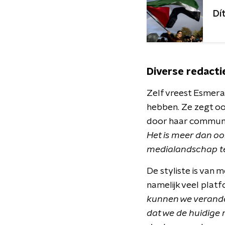
Dí
Diverse redacti
Zelf vreest Esmera
hebben. Ze zegt oo
door haar communi
Het is meer dan oo
medialandschap t
De styliste is van
namelijk veel platf
kunnen we verander
dat we de huidige 