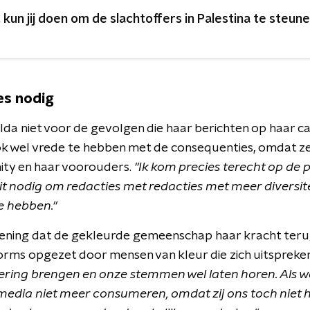
t kun jij doen om de slachtoffers in Palestina te steun
es nodig
lda niet voor de gevolgen die haar berichten op haar c
k wel vrede te hebben met de consequenties, omdat ze
ty en haar voorouders.
"Ik kom precies terecht op de p
it nodig om redacties met redacties met meer diversitei
e hebben.
"
 mening dat de gekleurde gemeenschap haar kracht terug
orms opgezet door mensen van kleur die zich uitspreken
ing brengen en onze stemmen wel laten horen. Als we 
media niet meer consumeren, omdat zij ons toch niet h