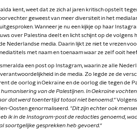
lda kent, weet dat ze zich al jaren kritisch opstelt te
 voorvechter geweest van meer diversiteit in het medial
er uitgesproken. Wanneer je nu een kijkje op haar Instagr
uws over Palestina deelt en licht schijnt op de volgens
e Nederlandse media. Daarin lijkt ze niet te vrezen voor
 mediatitels met naam en toenaam waar ze zelf ooit hee
Esmeralda een post op Instagram, waarin ze alle Nede
verantwoordelijkheid in de media. Zo legde ze de versch
ent de oorlog in Oekraïne en de oorlog die tegen de Pa
e humanisering van de Palestijnen. In Oekraïne vocht
ar dat werd toentertijd totaal niet benoemd."
Volgens
dden-Oosten genormaliseerd. "
Dit zijn echter ook mens
b ik in de Instagram-post de redacties genoemd, waa
l soortgelijke gesprekken heb gevoerd."