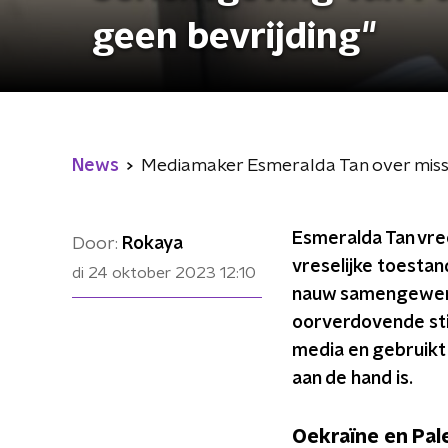
geen bevrijding"
News
Mediamaker Esmeralda Tan over missend
Esmeralda Tan vree
Door:
Rokaya
vreselijke toestand
di 24 oktober 2023
12:10
nauw samengewerkt
oorverdovende stil
media en gebruikt 
aan de hand is.
Oekraïne en Pal