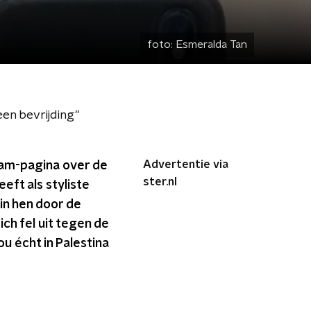
foto:
Esmeralda Tan
en bevrijding"
Advertentie via
gram-pagina over de
ster.nl
eeft als styliste
n hen door de
ch fel uit tegen de
u écht in Palestina