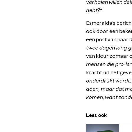
verhalen willen del
hebt?"
Esmeralda's berich
ook door een bekend
een post van haar d
twee dagen lang g
van kleur zomaar o
mensen die pro-Isra
kracht uit het ge
onderdrukt wordt, 
doen, maar dat moe
komen, want zonder 
Lees ook