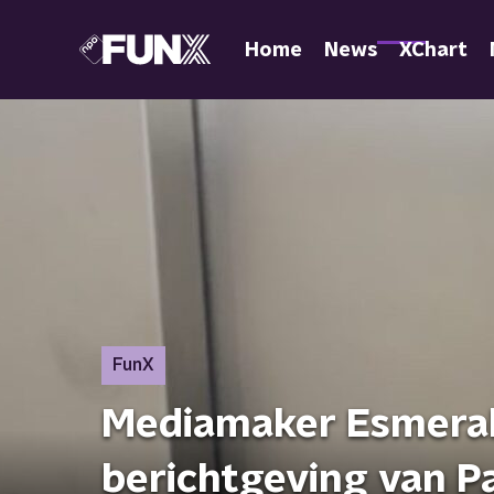
Home
News
XChart
FunX
Mediamaker Esmeral
berichtgeving van Pal