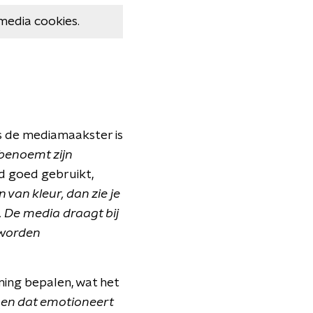
media cookies.
ns de mediamaakster is
 benoemt zijn
jd goed gebruikt,
 van kleur, dan zie je
 De media draagt bij
 worden
ng bepalen, wat het
n en dat emotioneert