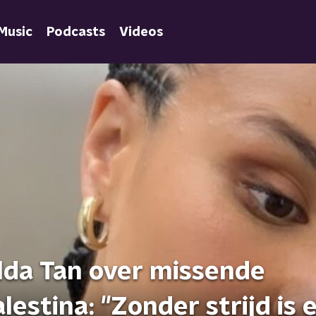
Music
Podcasts
Videos
da Tan over missende
estina: "Zonder strijd is 