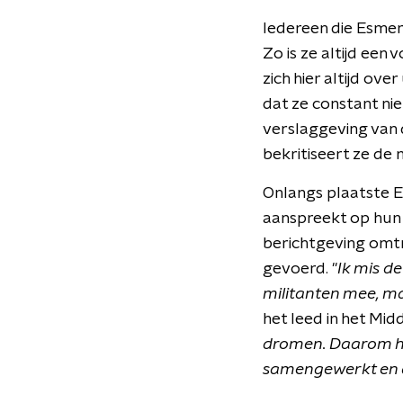
Iedereen die Esmera
Zo is ze altijd een
zich hier altijd ov
dat ze constant nie
verslaggeving van d
bekritiseert ze de
Onlangs plaatste 
aanspreekt op hun 
berichtgeving omtr
gevoerd. "
Ik mis d
militanten mee, ma
het leed in het Mi
dromen. Daarom he
samengewerkt en a