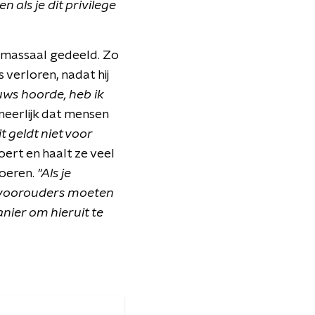
n als je dit privilege
 massaal gedeeld. Zo
 verloren, nadat hij
euws hoorde, heb ik
neerlijk dat mensen
it geldt niet voor
voert en haalt ze veel
voeren.
"Als je
jn voorouders moeten
ier om hieruit te