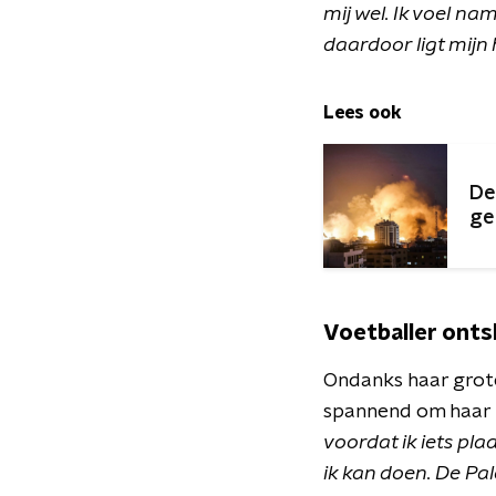
mij wel. Ik voel nam
daardoor ligt mijn 
Lees ook
De
ge
Voetballer onts
Ondanks haar grote 
spannend om haar 
voordat ik iets plaa
ik kan doen. De Pal