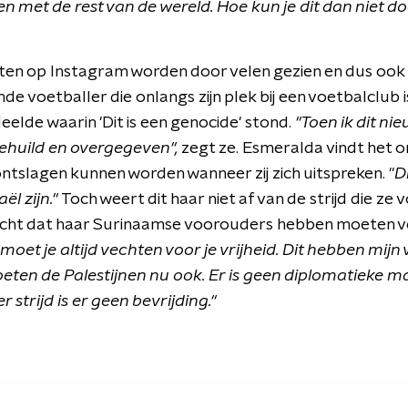
en met de rest van de wereld.
Hoe kun je dit dan niet doe
ten op Instagram worden door velen gezien en dus ook
e voetballer die onlangs zijn plek bij een voetbalclub is
eelde waarin 'Dit is een genocide' stond.
"Toen ik dit ni
ehuild en overgegeven",
zegt ze. Esmeralda vindt het o
ntslagen kunnen worden wanneer zij zich uitspreken. "
D
ël zijn."
Toch weert dit haar niet af van de strijd die ze 
vecht dat haar Surinaamse voorouders hebben moeten 
moet je altijd vechten voor je vrijheid. Dit hebben mi
ten de Palestijnen nu ook. Er is
geen diplomatieke man
strijd is er geen bevrijding."