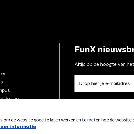
FunX nieuwsbr
Altijd op de hoogte van he
ren
es
mpus
d de app