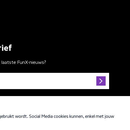
ief
t laatste FunX-nieuws?
Cookiebeleid