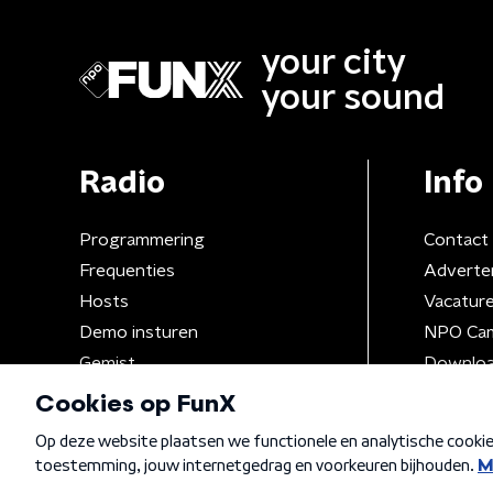
your city
your sound
Radio
Info
Programmering
Contact
Frequenties
Adverte
Hosts
Vacatur
Demo insturen
NPO Ca
Gemist
Downloa
Algemene voorwaarden
Privacybeleid