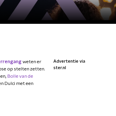
Advertentie via
errengang
weten er
ster.nl
se op stelten zetten.
den,
Bolle van de
en Dulci met een