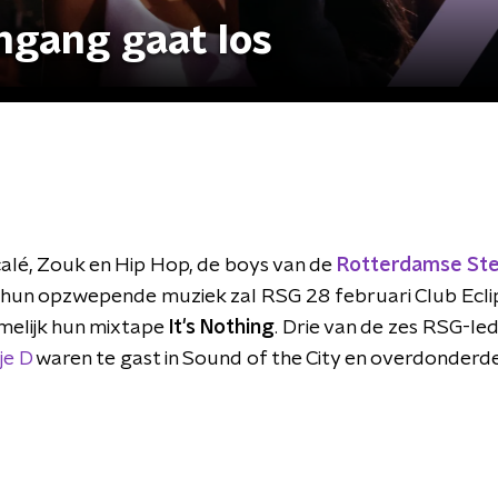
ngang gaat los
alé
, Zouk en Hip Hop, de boys van de
Rotterdamse St
hun opzwepende muziek zal RSG 28 februari Club Eclip
melijk hun mixtape
It's Nothing
. Drie van de zes RSG-le
je D
waren te gast in Sound of the City en overdonderd