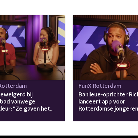
Rotterdam
FunX Rotterdam
geweigerd bij
Banlieue-oprichter Ric
bad vanwege
lanceert app voor
leur: “Ze gaven het
Rotterdamse jongeren
s toe, maar niet
"Velen weten niet waa
kelijk”
terecht kunnen"