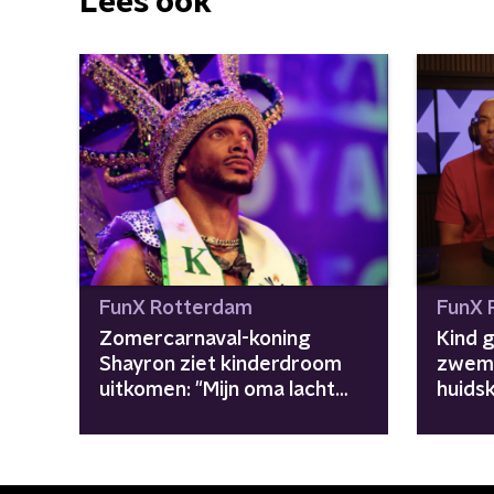
Lees ook
FunX Rotterdam
FunX 
Zomercarnaval-koning
Kind 
Shayron ziet kinderdroom
zwem
uitkomen: "Mijn oma lacht
huidsk
van boven"
aan on
publie