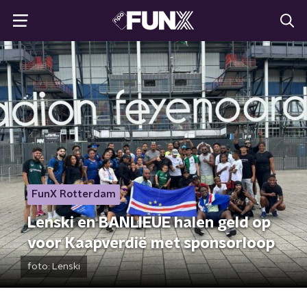
FunX Rotterdam
Lenski en BANLIEUE halen geld op
voor Kaapverdië met sponsorloop
foto:
Lenski