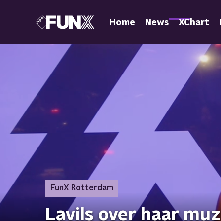
Home
News
XChart
FunX Rotterdam
Lavils over haar muz