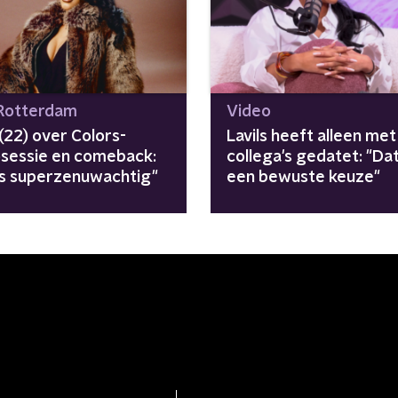
Rotterdam
Video
 (22) over Colors-
Lavils heeft alleen met
osessie en comeback:
collega's gedatet: "Da
as superzenuwachtig"
een bewuste keuze"