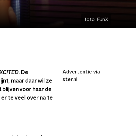
foto:
FunX
Advertentie via
XCITED
. De
ster.nl
jnt, maar daar wil ze
blijven voor haar de
er te veel over na te