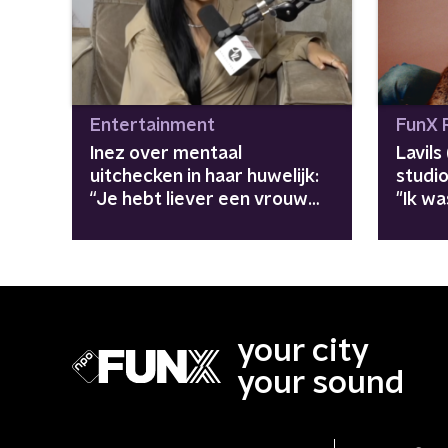
Entertainment
FunX 
Inez over mentaal
Lavils
uitchecken in haar huwelijk:
studi
“Je hebt liever een vrouw
"Ik w
die schreeuwt dan een
vrouw die stil wordt”
your city
your sound