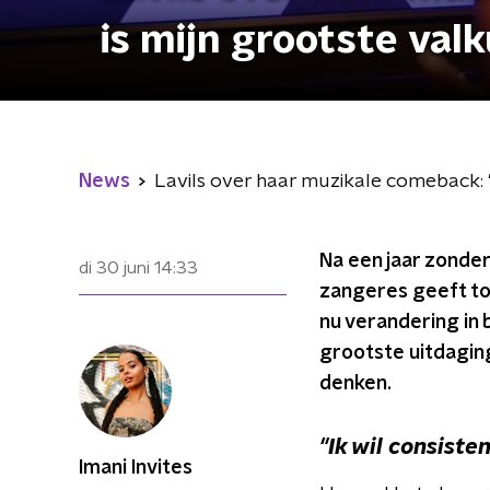
is mijn grootste valk
News
Lavils over haar muzikale comeback: "C
Na een jaar zonder
di 30 juni
14:33
zangeres geeft toe
nu verandering in 
grootste uitdaging
denken.
"Ik wil consisten
Imani Invites