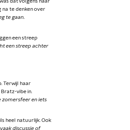
 was dat volgens haar
ng na te denken over
eg te gaan.
eggen een streep
cht een streep achter
 Terwijl haar
ratz-vibe in.
e zomersfeer en iets
ls heel natuurlijk. Ook
s vaak discussie of