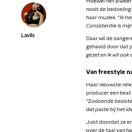
Hoewel het alweer 
nooit de bedoeling.
haar muziek. “
Ik he
Consistentie is mij
Lavils
Daar wil de zanger
gehaald door dat p
gezet en ik wil ook 
Van freestyle n
Haar nieuwste relea
producer een beat
"Z
odoende besloten
dat paste bij het i
Juist doordat ze er
over de taal van h