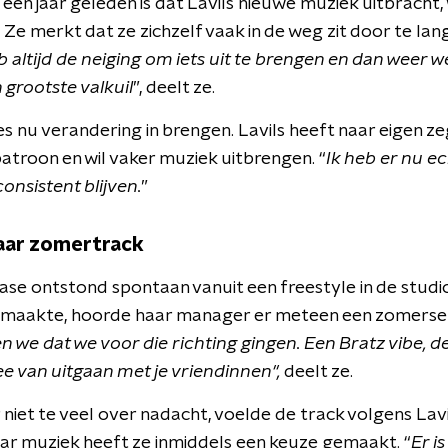
een jaar geleden is dat Lavils nieuwe muziek uitbracht,
 Ze merkt dat ze zichzelf vaak in de weg zit door te la
b altijd de neiging om iets uit te brengen en dan weer w
n grootste valkuil
”, deelt ze.
es nu verandering in brengen. Lavils heeft naar eigen z
atroon en wil vaker muziek uitbrengen. “
Ik heb er nu e
consistent blijven.
”
aar zomertrack
se ontstond spontaan vanuit een freestyle in de studio.
 maakte, hoorde haar manager er meteen een zomerse B
 we dat we voor die richting gingen. Een Bratz vibe, d
dee van uitgaan met je vriendinnen",
deelt ze.
 niet te veel over nadacht, voelde de track volgens Lavi
aar muziek heeft ze inmiddels een keuze gemaakt. “
Er i