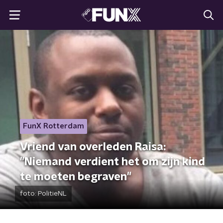
FunX Rotterdam
Vriend van overleden Raisa:
"Niemand verdient het om zijn kind
te moeten begraven"
foto:
PolitieNL