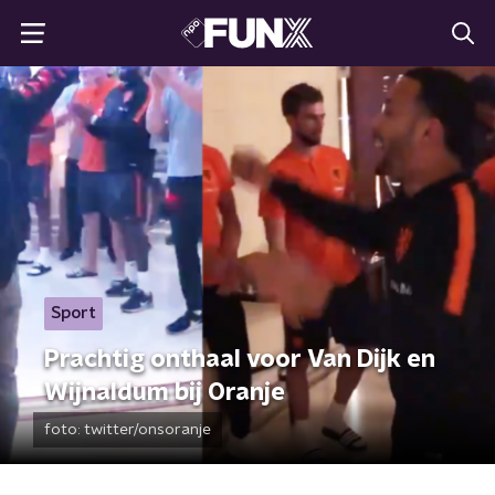
Sport
Prachtig onthaal voor Van Dijk en
Wijnaldum bij Oranje
foto:
twitter/onsoranje