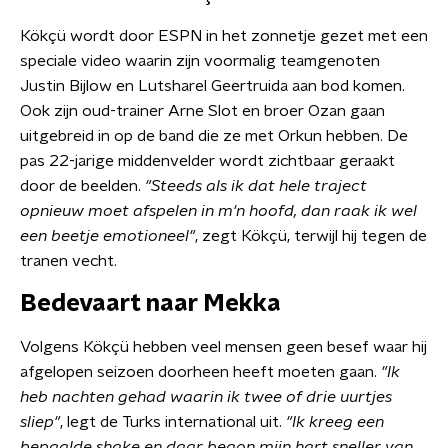
Kökçü wordt door ESPN in het zonnetje gezet met een
speciale video waarin zijn voormalig teamgenoten
Justin Bijlow en Lutsharel Geertruida aan bod komen.
Ook zijn oud-trainer Arne Slot en broer Ozan gaan
uitgebreid in op de band die ze met Orkun hebben. De
pas 22-jarige middenvelder wordt zichtbaar geraakt
door de beelden.
"Steeds als ik dat hele traject
opnieuw moet afspelen in m'n hoofd, dan raak ik wel
een beetje emotioneel"
, zegt Kökçü, terwijl hij tegen de
tranen vecht.
Bedevaart naar Mekka
Volgens Kökçü hebben veel mensen geen besef waar hij
afgelopen seizoen doorheen heeft moeten gaan.
"Ik
heb nachten gehad waarin ik twee of drie uurtjes
sliep"
, legt de Turks international uit.
"Ik kreeg een
bepaalde shake en daar begon mijn hart sneller van