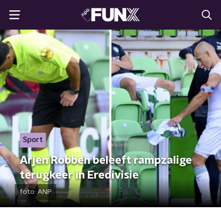
Sport
Arjen Robben beleeft rampzalige
terugkeer in Eredivisie
foto:
ANP