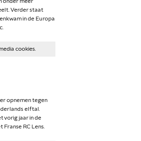
jn onder meer
lt. Verder staat
egenkwam in de Europa
c.
media cookies.
meer opnemen tegen
derlands elftal.
 vorig jaar in de
t Franse RC Lens.