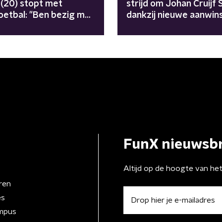
 (20) stopt met
strijd om Johan Cruijf 
oetbal: "Ben bezig met
dankzij nieuwe aanwin
e"
Lang
FunX nieuwsbr
Altijd op de hoogte van he
ren
es
mpus