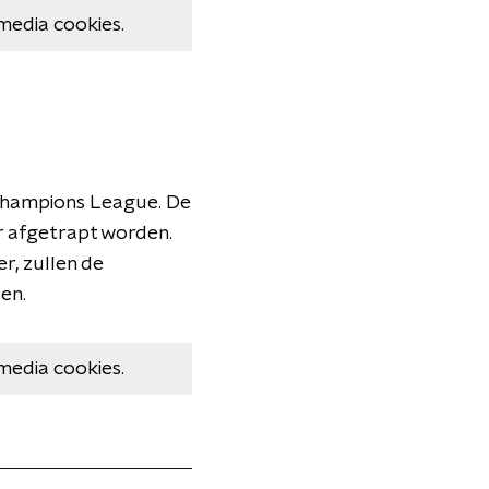
media cookies.
 Champions League. De
r afgetrapt worden.
r, zullen de
en.
media cookies.