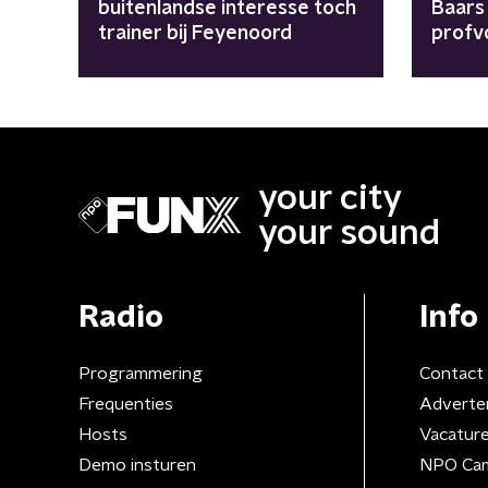
buitenlandse interesse toch
Baars
trainer bij Feyenoord
profv
religi
your city
your sound
Radio
Info
Programmering
Contact
Frequenties
Adverte
Hosts
Vacatur
Demo insturen
NPO Ca