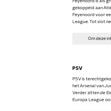
Feyenoord is als g
gekoppeld aan Atlé
Feyenoord voor een
League. Tot slot n
Om deze in
PSV
PSV is terechtgeko
het Arsenal van Jur
Verder zitten de Ei
Europa League ook 