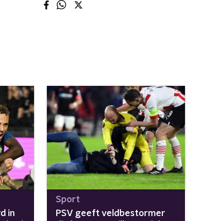
Sport
d in
PSV geeft veldbestormer