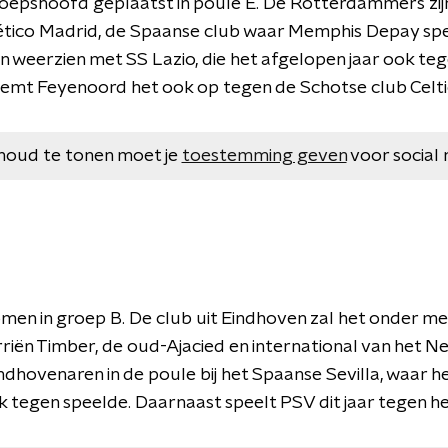
roepshoofd geplaatst in poule E. De Rotterdammers zi
tico Madrid, de Spaanse club waar Memphis Depay spee
 weerzien met SS Lazio, die het afgelopen jaar ook t
eemt Feyenoord het ook op tegen de Schotse club Celti
houd te tonen moet je
toestemming geven
voor social 
men in groep B. De club uit Eindhoven zal het onder 
riën Timber, de oud-Ajacied en international van het Ne
ndhovenaren in de poule bij het Spaanse Sevilla, waar het
tegen speelde. Daarnaast speelt PSV dit jaar tegen he