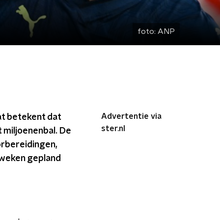
foto:
ANP
Advertentie via
t betekent dat
ster.nl
t miljoenenbal. De
rbereidingen,
e weken gepland