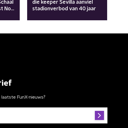
Schaal
die keeper Sevilla aanviel
st Noa
stadionverbod van 40 jaar
ief
t laatste FunX-nieuws?