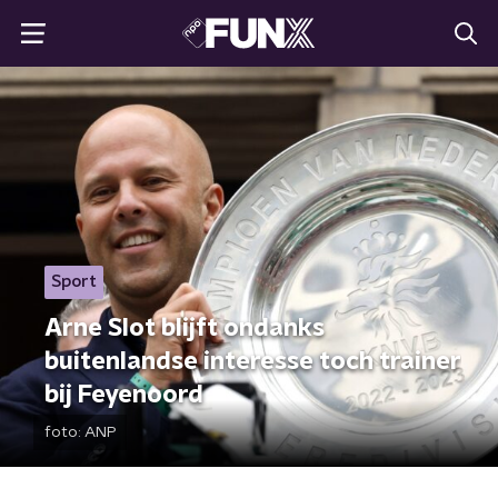
Sport
Arne Slot blijft ondanks
buitenlandse interesse toch trainer
bij Feyenoord
foto:
ANP