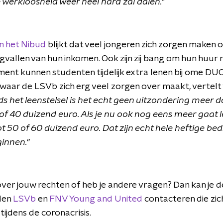
 werkloosheid weer heel hard zal dalen."
n het Nibud
blijkt dat veel jongeren zich zorgen maken
gvallen van hun inkomen. Ook zijn zij bang om hun huur 
ent kunnen studenten tijdelijk extra lenen bij ome DUO. 
ets waar de LSVb zich erg veel zorgen over maakt, vertel
ds het leenstelsel is het echt geen uitzondering meer d
of 40 duizend euro. Als je nu ook nog eens meer gaat l
 50 of 60 duizend euro. Dat zijn echt hele heftige be
ginnen."
over jouw rechten of heb je andere vragen? Dan kan je d
den
LSVb
en
FNV Young and United
contacteren die zic
tijdens de coronacrisis.