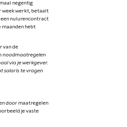
imaal negentig
er week werkt, betaalt
e een nulurencontract
ie maanden hebt
er van de
 aan noodmaatregelen
al via je werkgever.
t salaris te vragen
den door maatregelen
oorbeeld je vaste