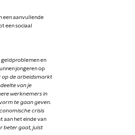
m een aanvullende
t een sociaal
te geldproblemen en
kunnen jongeren op
ar op de arbeidsmarkt
edeelte van je
ngere werknemers in
e vorm te gaan geven.
 economische crisis
t aan het einde van
 beter gaat, juist