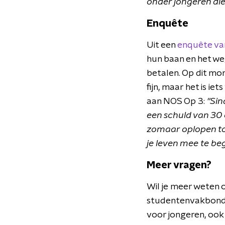
onder jongeren die
Enquête
Uit een
enquête va
hun baan en het we
betalen. Op dit mom
fijn, maar het is i
aan NOS Op 3:
"Sin
een schuld van 30 
zomaar oplopen tot
je leven mee te be
Meer vragen?
Wil je meer weten 
studentenvakbon
voor jongeren, ook 