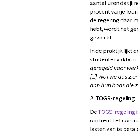
aantal uren dat ji
procent van je loon
de regering daar ma
hebt, wordt het ge
gewerkt.
In de praktijk lijk
studentenvakbond L
geregeld voor werk
[...] Wat we dus zi
aan hun baas die zi
2. TOGS-regeling
De
TOGS-regeling
i
omtrent het corona
lasten van te betal