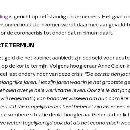
ing
is gericht op zelfstandig ondernemers. Het gaat o
vensonderhoud. Je inkomen wordt daarmee aangevuld to
or de coronacrisis tot onder dat minimum daalt.
RTE TERMIJN
et geld die het kabinet aanbiedt zijn bedoeld voor acu
 op de korte termijn. Volgens hoogleraar Anne Gielen 
eel last ondervinden van deze crisis:
"De eerste tien ja
belangrijke jaren. Het zijn jaren waarin je het grootste g
behalen over je hele werkzame leven. Ook zie je dat jo
ar vrij regelmatig van baan verwisselen om hun carrièr
llen dat die mogelijkheden heel beperkt zijn als er een
e sombere situatie denkt hoogleraar Gielen dat er lich
We weten tegelijkertijd ook dat als het economisch weer