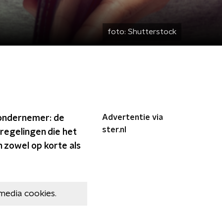
foto:
Shutterstock
Advertentie via
e ondernemer: de
ster.nl
regelingen die het
h zowel op korte als
media cookies.