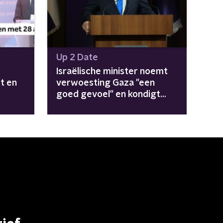
Up 2 Date
Israëlische minister noemt
t en
verwoesting Gaza "een
goed gevoel" en kondigt
nieuwe nederzettingen aan