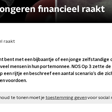
jongeren financieel raakt
el raakt
nt bent met een bijbaantje of een jonge zelfstandig
t veel mensen in hun portemonnee. NOS Op 3 zette de 
p een rijtje en beschreef een aantal scenario's die zic
nen voordoen.
houd te tonen moet je
toestemming geven
voor social 