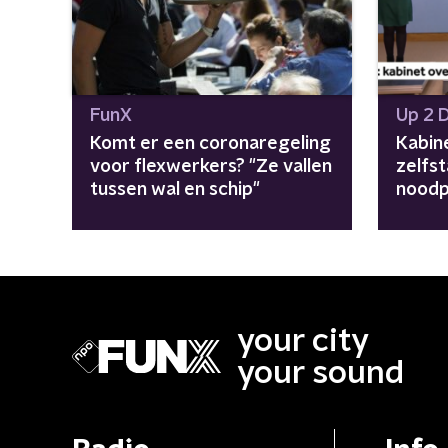
FunX
Up 2 
Komt er een coronaregeling
Kabine
voor flexwerkers? "Ze vallen
zelfs
tussen wal en schip"
noodp
coron
your city
your sound