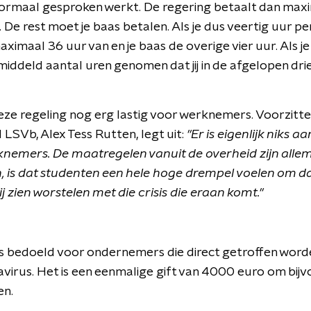
j normaal gesproken werkt. De regering betaalt dan max
. De rest moet je baas betalen. Als je dus veertig uur p
ximaal 36 uur van en je baas de overige vier uur. Als j
middeld aantal uren genomen dat jij in de afgelopen dr
t deze regeling nog erg lastig voor werknemers. Voorzitt
SVb, Alex Tess Rutten, legt uit:
"Er is eigenlijk niks
nemers. De maatregelen vanuit de overheid zijn allema
en, is dat studenten een hele hoge drempel voelen om da
j zien worstelen met die crisis die eraan komt."
s bedoeld voor ondernemers die direct getroffen wor
virus. Het is een eenmalige gift van 4000 euro om bijv
en.