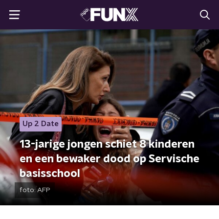
Up 2 Date
13-jarige jongen schiet 8 kinderen
en een bewaker dood op Servische
basisschool
foto:
AFP