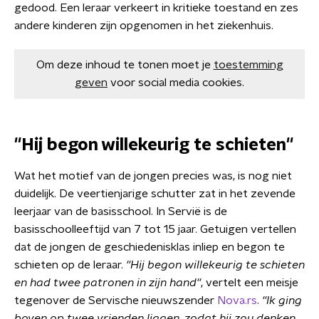
gedood. Een leraar verkeert in kritieke toestand en zes
andere kinderen zijn opgenomen in het ziekenhuis.
Om deze inhoud te tonen moet je
toestemming
geven
voor social media cookies.
''Hij begon willekeurig te schieten''
Wat het motief van de jongen precies was, is nog niet
duidelijk. De veertienjarige schutter zat in het zevende
leerjaar van de basisschool. In Servië is de
basisschoolleeftijd van 7 tot 15 jaar. Getuigen vertellen
dat de jongen de geschiedenisklas inliep en begon te
schieten op de leraar.
''Hij begon willekeurig te schieten
en had twee patronen in zijn hand''
, vertelt een meisje
tegenover de Servische nieuwszender
Nova.rs
.
''Ik ging
boven op twee vrienden liggen, zodat hij zou denken