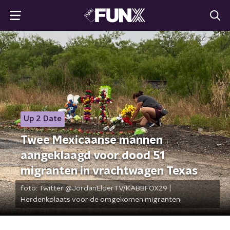
Up 2 Date
Twee Mexicaanse mannen
aangeklaagd voor dood 51
migranten in vrachtwagen Texas
foto:
Twitter @JordanElderTV/KABBFOX29 |
Herdenkplaats voor de omgekomen migranten