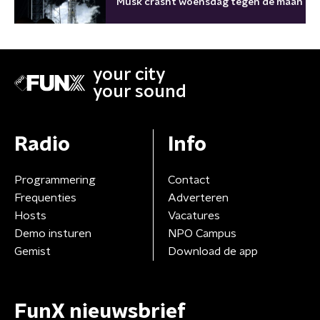
Musk crasht woensdag tegen de maan
your city
your sound
Radio
Info
Programmering
Contact
Frequenties
Adverteren
Hosts
Vacatures
Demo insturen
NPO Campus
Gemist
Download de app
FunX nieuwsbrief