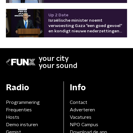
Up 2 Date
Israëlische minister noemt
verwoesting Gaza "een goed gevoel"
en kondigt nieuwe nederzettingen
aan
your city
your sound
Radio
Info
Programmering
Contact
Frequenties
Adverteren
Hosts
Vacatures
Demo insturen
NPO Campus
Gemist
Download de app