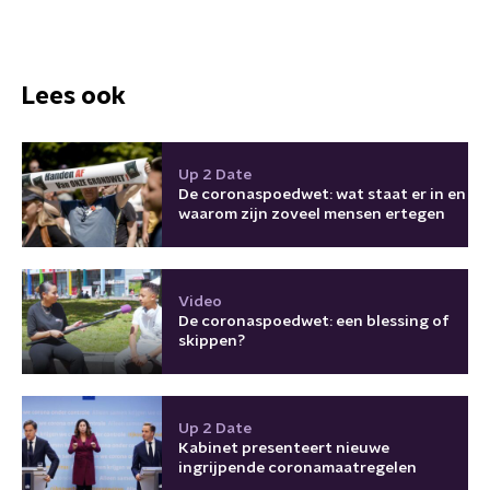
Lees ook
Up 2 Date
De coronaspoedwet: wat staat er in en
waarom zijn zoveel mensen ertegen
Video
De coronaspoedwet: een blessing of
skippen?
Up 2 Date
Kabinet presenteert nieuwe
ingrijpende coronamaatregelen