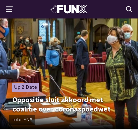
Up 2 Date
Oppositie sluit akkoord met
coalitie over coronaspoedwet
foto:
ANP