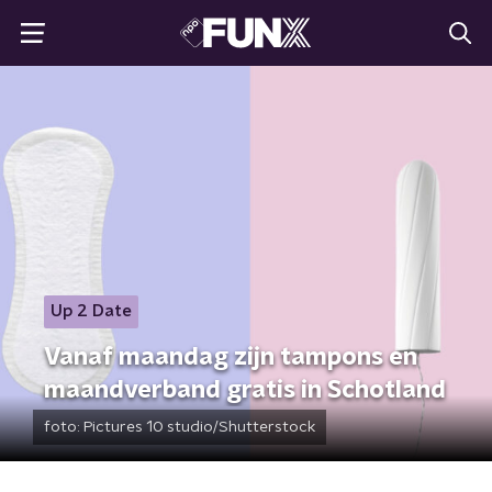
Up 2 Date
Vanaf maandag zijn tampons en
maandverband gratis in Schotland
foto:
Pictures 10 studio/Shutterstock