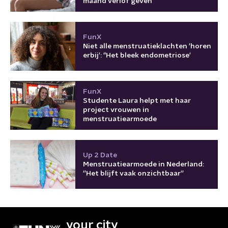
maand verlof geven
FunX
Niet alle menstruatieklachten 'horen
erbij': "Het bleek endometriose'
FunX
Studente Laura helpt met haar
project vrouwen in
menstruatiearmoede
Up 2 Date
Menstruatiearmoede in Nederland:
''Het blijft vaak onzichtbaar''
your city