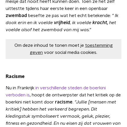
meisje dat nooit heeft kunnen doen. Toen ze het zelf
uittestte tijdens haar eerste keer in een openbaar
zwembad
besefte ze pas wat het echt betekende:
" Ik
dook erin en ik voelde
vrijheid
, ik voelde
kracht,
het
voelde alsof het zwembad van mij was."
Om deze inhoud te tonen moet je
toestemming
geven
voor social media cookies.
Racisme
Nu in Frankrijk
in verschillende steden de boerkini
verboden is
, hoopt de ontwerpster dat het kritiek op de
boerkini niet komt door
racisme
.
"Jullie [mensen met
kritiek] hebben het verkeerd begrepen. Dit
kledingstuk symboliseert vermaak, geluk, plezier,
fitness en gezondheid. En nu eisen zij dat vrouwen van