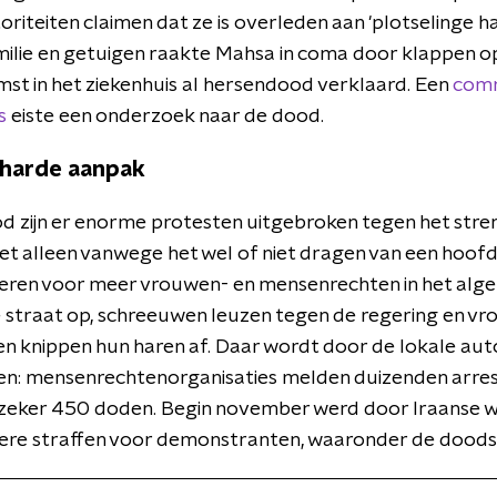
oriteiten claimen dat ze is overleden aan 'plotselinge h
milie en getuigen raakte Mahsa in coma door klappen o
mst in het ziekenhuis al hersendood verklaard. Een
comm
s
eiste een onderzoek naar de dood.
 harde aanpak
od zijn er enorme protesten uitgebroken tegen het stren
Niet alleen vanwege het wel of niet dragen van een hoo
ren voor meer vrouwen- en mensenrechten in het alge
 straat op, schreeuwen leuzen tegen de regering en v
 knippen hun haren af. Daar wordt door de lokale auto
n: mensenrechtenorganisaties melden duizenden arrest
zeker 450 doden. Begin november werd door Iraanse
ere straffen voor demonstranten, waaronder de doods