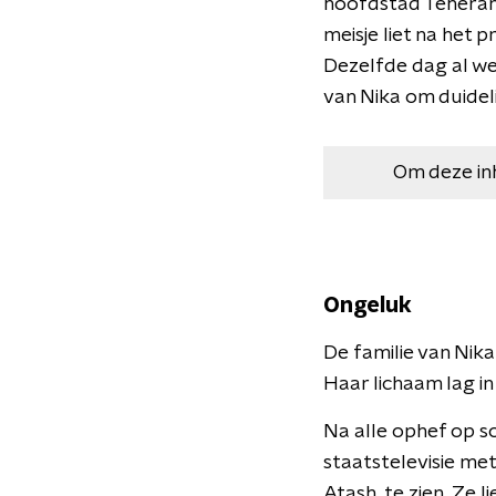
hoofdstad Teheran
meisje liet na het 
Dezelfde dag al we
van Nika om duideli
Om deze in
Ongeluk
De familie van Nik
Haar lichaam lag i
Na alle ophef op so
staatstelevisie me
Atash, te zien. Ze 