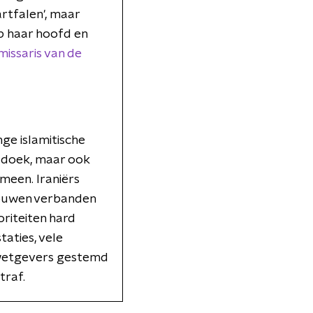
artfalen', maar
p haar hoofd en
issaris van de
ge islamitische
fddoek, maar ook
meen. Iraniërs
rouwen verbanden
riteiten hard
aties, vele
 wetgevers gestemd
traf.