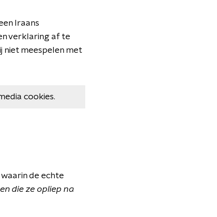
 een Iraans
n verklaring af te
zij niet meespelen met
media cookies.
 waarin de echte
n die ze opliep na