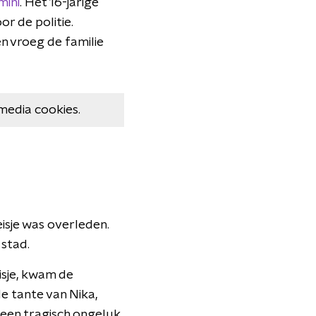
mini
. Het 16-jarige
r de politie.
n vroeg de familie
media cookies.
isje was overleden.
stad.
isje, kwam de
e tante van Nika,
 een tragisch ongeluk.