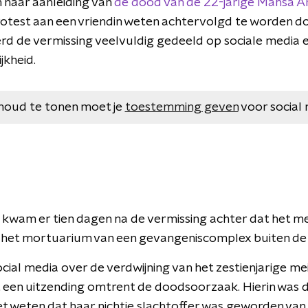
 naar aanleiding van
de dood van de 22-jarige Mahsa A
protest aan een vriendin weten achtervolgd te worden doo
rd de vermissing veelvuldig gedeeld op sociale media e
jkheid.
houd te tonen moet je
toestemming geven
voor social 
a kwam er tien dagen na de vermissing achter dat het me
n het mortuarium van een gevangeniscomplex buiten de 
cial media over de verdwijning van het zestienjarige me
t een uitzending omtrent de doodsoorzaak. Hierin was d
liet weten dat haar nichtje slachtoffer was geworden van