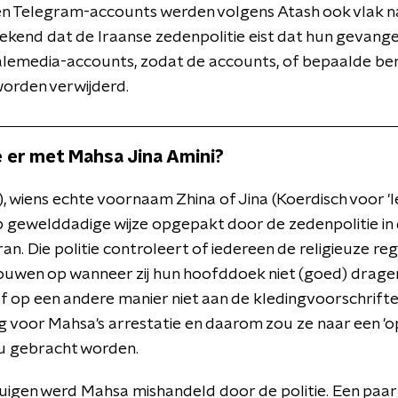
en Telegram-accounts werden volgens Atash ook vlak n
 bekend dat de Iraanse zedenpolitie eist dat hun gevan
alemedia-accounts, zodat de accounts, of bepaalde be
orden verwijderd.
 er met Mahsa Jina Amini?
, wiens echte voornaam Zhina of Jina (Koerdisch voor 'le
 gewelddadige wijze opgepakt door de zedenpolitie in 
n. Die politie controleert of iedereen de religieuze re
ouwen op wanneer zij hun hoofddoek niet (goed) dragen,
f op een andere manier niet aan de kledingvoorschrifte
ng voor Mahsa's arrestatie en daarom zou ze naar een 
au gebracht worden.
igen werd Mahsa mishandeld door de politie. Een paar