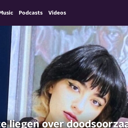
Music
Podcasts
Videos
e liegen over doodsoorza