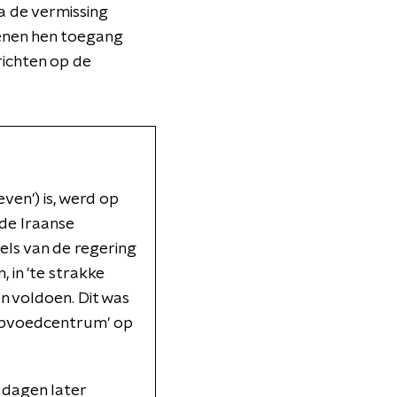
a de vermissing
genen hen toegang
richten op de
ven') is, werd op
de Iraanse
gels van de regering
 in 'te strakke
n voldoen. Dit was
'opvoedcentrum' op
 dagen later