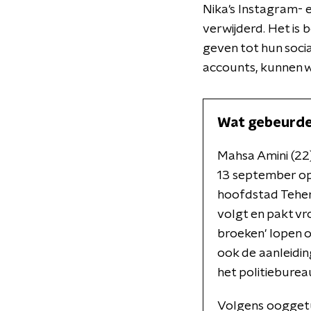
Nika's Instagram- 
verwijderd. Het is
geven tot hun soci
accounts, kunnen w
Wat gebeurde
Mahsa Amini (22)
13 september op
hoofdstad Tehera
volgt en pakt vr
broeken' lopen o
ook de aanleidi
het politiebure
Volgens ooggetu