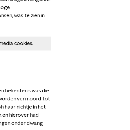
hoge
sen, was te zien in
media cookies.
n bekentenis was die
 worden vermoord tot
haar nichtje in het
 en hierover had
ringen onder dwang