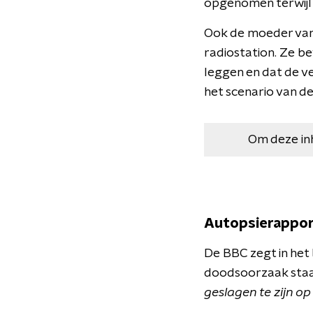
opgenomen terwijl 
Ook de moeder van 
radiostation. Ze b
leggen en dat de ve
het scenario van de 
Om deze in
Autopsierappo
De BBC zegt in het
doodsoorzaak staat
geslagen te zijn o