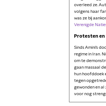
overleed ze. Aut
volgens haar fa
was ze bij aanko
Verenigde Natie
Protesten en
Sinds Amini's do
regime in Iran. 
om te demonstre
gaan massaal de
hun hoofddoek en
tegen opgetrede
gewonden en al 
voor nog streng