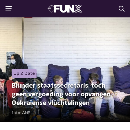
Up 2 Date
Blunder staatssecretaris: toch
geen vergoeding voor opvangen
Oekraïense vluchtelingen
foto:
ANP