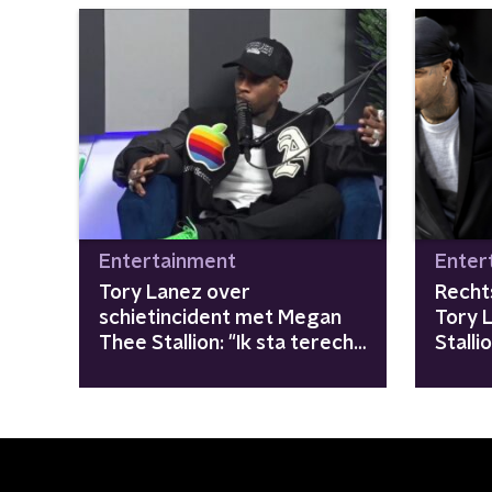
Entertainment
Enter
Tory Lanez over
Recht
schietincident met Megan
Tory 
Thee Stallion: "Ik sta terecht
Stalli
voor 24 jaar cel"