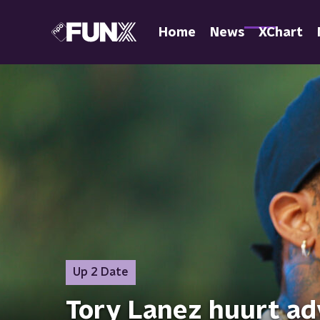
Home
News
XChart
Up 2 Date
Tory Lanez huurt ad