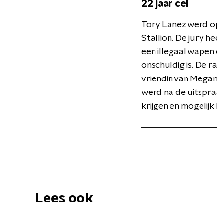
22 jaar cel
Tory Lanez werd 
Stallion. De jury h
een illegaal wapen
onschuldig is. De r
vriendin van Megan,
werd na de uitspra
krijgen en mogelijk 
Lees ook