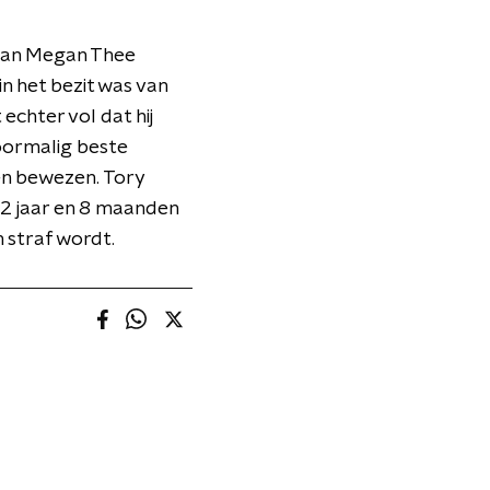
van Megan Thee
in het bezit was van
echter vol dat hij
voormalig beste
den bewezen. Tory
22 jaar en 8 maanden
n straf wordt.