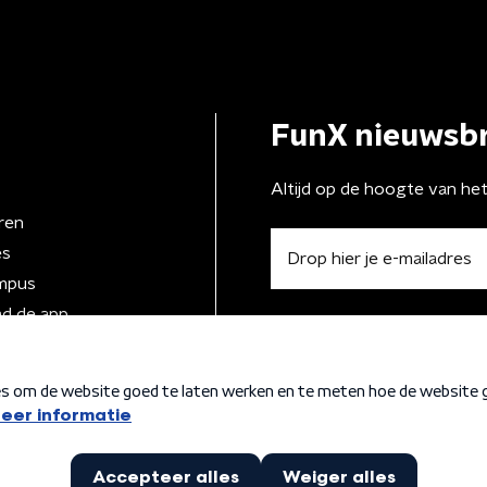
FunX nieuwsbr
Altijd op de hoogte van he
ren
es
mpus
d de app