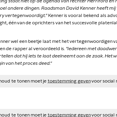
ting staat niet op de agenda van rechter Herriford en h
el andere dingen. Raadsman David Kenner heeft mij 
ory vertegenwoordigt."
Kenner is vooral bekend als adv
ht, één van de oprichters van het succesvolle platenl
Kenner wel een beetje laat met het vertegenwoordigen v
en de rapper al veroordeeld is.
"Iedereen met daadwerke
ertellen dat hij iets te laat deelneemt aan de zaak. Het
gin van het proces deed."
houd te tonen moet je
toestemming geven
voor social 
houd te tonen moet je
toestemming geven
voor social 