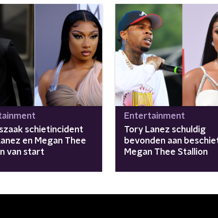
tainment
Entertainment
szaak schietincident
Tory Lanez schuldig
Lanez en Megan Thee
bevonden aan beschie
on van start
Megan Thee Stallion