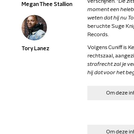
verschijnen.
"De zit
Megan Thee Stallion
moment een helebo
weten dat hij nu T
beruchte Suge Knig
Records.
Volgens Cuniff is 
Tory Lanez
rechtszaal, aangezi
strafrecht zal je v
hij dat voor het be
Om deze in
Om deze in