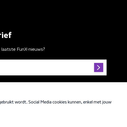
ief
t laatste FunX-nieuws?
Cookiebeleid