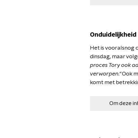
Onduidelijkheid
Het is vooralsnog o
dinsdag, maar volge
proces Tory ook a
verworpen."
Ook me
komt met betrekking
Om deze in