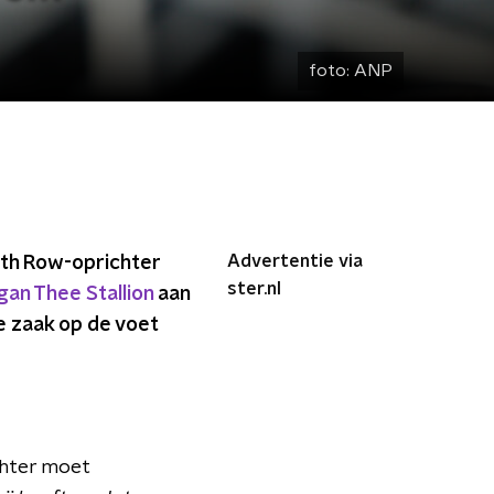
foto:
ANP
Advertentie via
ath Row-oprichter
ster.nl
an Thee Stallion
aan
e zaak op de voet
chter moet