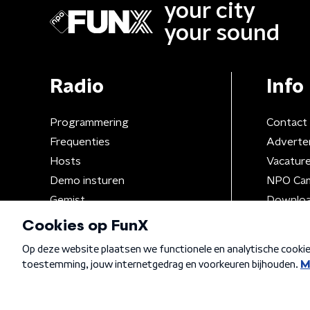
your city
your sound
Radio
Info
Programmering
Contact
Frequenties
Adverte
Hosts
Vacatur
Demo insturen
NPO Ca
Gemist
Downloa
Algemene voorwaarden
Privacybeleid