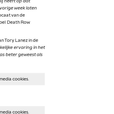
ij heeft op dat
vorige week laten
ocaat van de
abel Death Row
an Tory Lanez in de
lijke ervaring in het
 was beter geweest als
media cookies.
media cookies.