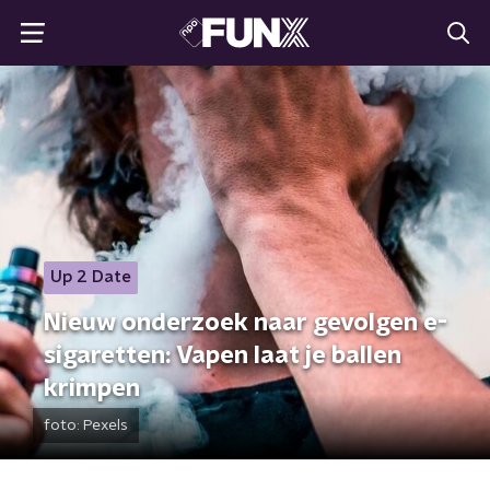
Up 2 Date
Nieuw onderzoek naar gevolgen e-
sigaretten: Vapen laat je ballen
krimpen
foto:
Pexels