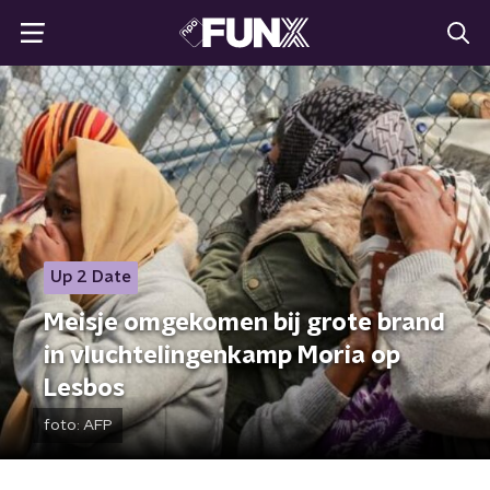
Up 2 Date
Meisje omgekomen bij grote brand
in vluchtelingenkamp Moria op
Lesbos
foto:
AFP