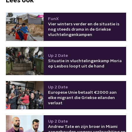
Lees ook
FunX
Vier winters verder en de situatie is
nog steeds drama in de Griekse
vluchtelingenkampen
Up 2 Date
Situatie in vluchtelingenkamp Moria
op Lesbos loopt uit de hand
Up 2 Date
Europese Unie betaalt €2000 aan
elke migrant die Griekse eilanden
verlaat
Up 2 Date
Andrew Tate en zijn broer in Miami
aangehouden wegens verkrachting en