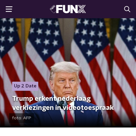
Up 2 Date
Trump erkent nederlaag
verkiezingen in videotoespraak
foto:
AFP