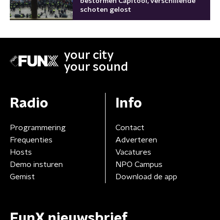
bestormen Capitool, verschillende
schoten gelost
your city
your sound
Radio
Info
Programmering
Contact
Frequenties
Adverteren
Hosts
Vacatures
Demo insturen
NPO Campus
Gemist
Download de app
FunX nieuwsbrief