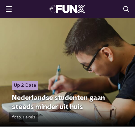
Up 2 Date
Nederlandse studenten gaan
steeds minder uit huis
foto:
Pexels