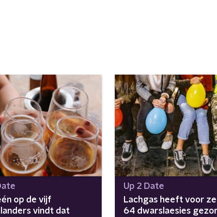
Date
Up 2 Date
één op de vijf
Lachgas heeft voor ze
landers vindt dat
64 dwarslaesies gezor