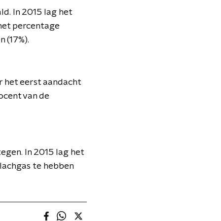
d. In 2015 lag het
 het percentage
n (17%).
r het eerst aandacht
ocent van de
tegen. In 2015 lag het
s lachgas te hebben