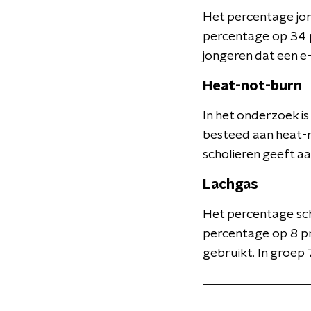
Het percentage jong
percentage op 34 p
jongeren dat een e-
Heat-not-burn
In het onderzoek i
besteed aan heat-n
scholieren geeft a
Lachgas
Het percentage scho
percentage op 8 pr
gebruikt. In groep 