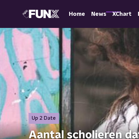
Home
News
XChart
Up 2 Date
Aantal scholieren dat