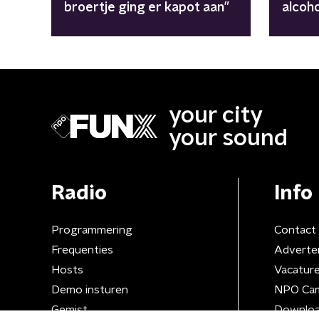
broertje ging er kapot aan”
alcoh
word
your city
your sound
Radio
Info
Programmering
Contact
Frequenties
Adverte
Hosts
Vacatur
Demo insturen
NPO Ca
Gemist
Downloa