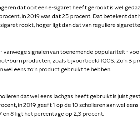
eren dat ooit een e-sigaret heeft gerookt is wel gedaal
rocent, in 2019 was dat 25 procent. Dat betekent dat
sigaret rookt, hoger ligt dan dat van reguliere sigarette
s - vanwege signalen van toenemende populariteit - voo
ot-burn producten, zoals bijvoorbeeld IQOS. Zo'n 3 pr
an wel eens zo'n product gebruikt te hebben.
lieren dat wel eens lachgas heeft gebruikt is juist ges
ocent, in 2019 geeft 1 op de 10 scholieren aan wel een
7 en 8 ligt het percentage op 2,3 procent.