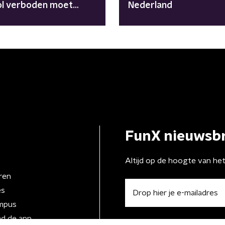
ol verboden moet
Nederland
en
FunX nieuwsbr
Altijd op de hoogte van he
ren
es
mpus
d de app