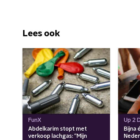
Lees ook
FunX
Up 2 
Abdelkarim stopt met
Bijna 
verkoop lachgas: “Mijn
Neder