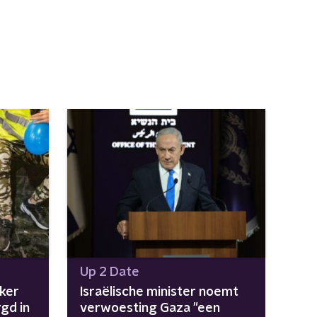
Up 2 Date
ker
Israëlische minister noemt
gd in
verwoesting Gaza "een