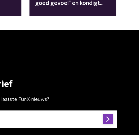
goed gevoel" en kondigt
nieuwe nederzettingen aan
ief
t laatste FunX-nieuws?