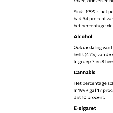
roken, drinken en b
Sinds 1999 is het p
had 54 procent van 
het percentage niet
Alcohol
Ook de daling van h
helft (47%) van de 
In groep 7 en 8 hee
Cannabis
Het percentage sch
In 1999 gaf 17 proc
dat 10 procent.
E-sigaret